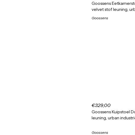
Goossens Eetkamersto
velvet stof leuning, ur
Goossens
€329,00
Goossens Kuipstoel Do
leuning, urban industr
Goossens