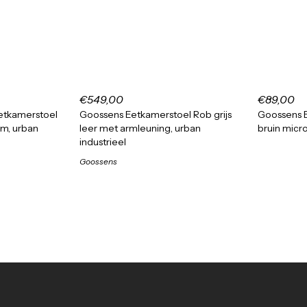
€549,00
€89,00
etkamerstoel
Goossens Eetkamerstoel Rob grijs
Goossens B
rm, urban
leer met armleuning, urban
bruin micro
industrieel
Goossens