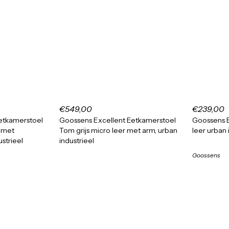
€549,00
€239,00
etkamerstoel
Goossens Excellent Eetkamerstoel
Goossens E
 met
Tom grijs micro leer met arm, urban
leer urban 
strieel
industrieel
Goossens