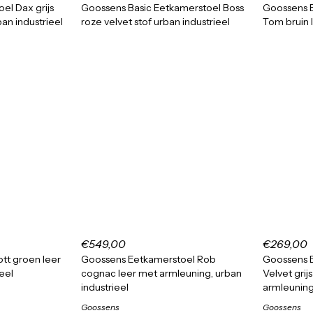
el Dax grijs
Goossens Basic Eetkamerstoel Boss
Goossens E
ban industrieel
roze velvet stof urban industrieel
Tom bruin l
€549,00
€269,00
tt groen leer
Goossens Eetkamerstoel Rob
Goossens 
ieel
cognac leer met armleuning, urban
Velvet grij
industrieel
armleuning,
Goossens
Goossens