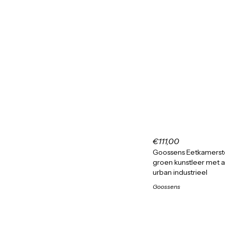
€111,00
Goossens Eetkamersto
groen kunstleer met 
urban industrieel
Goossens