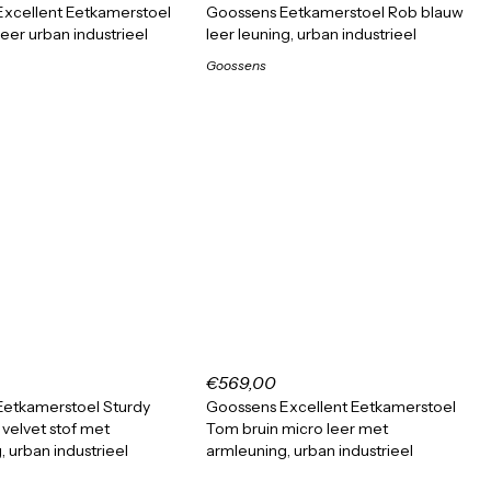
xcellent Eetkamerstoel
Goossens Eetkamerstoel Rob blauw
eer urban industrieel
leer leuning, urban industrieel
Goossens
€569,00
Eetkamerstoel Sturdy
Goossens Excellent Eetkamerstoel
s velvet stof met
Tom bruin micro leer met
 urban industrieel
armleuning, urban industrieel