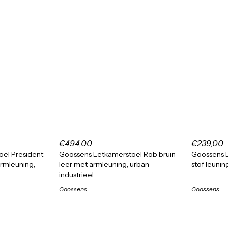
€494,00
€239,00
el President
Goossens Eetkamerstoel Rob bruin
Goossens 
armleuning,
leer met armleuning, urban
stof leunin
industrieel
Goossens
Goossens