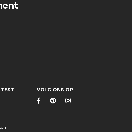
ment
 TEST
VOLG ONS OP
ken