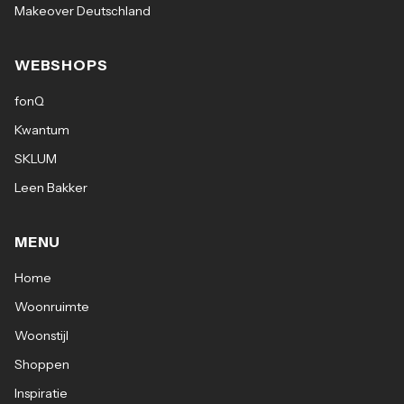
Makeover Deutschland
WEBSHOPS
fonQ
Kwantum
SKLUM
Leen Bakker
MENU
Home
Woonruimte
Woonstijl
Shoppen
Inspiratie