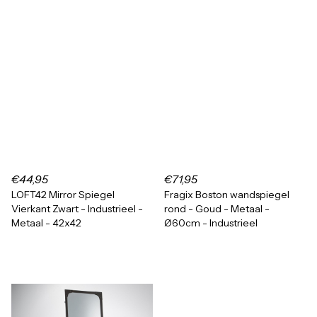
€44,95
€71,95
LOFT42 Mirror Spiegel
Fragix Boston wandspiegel
Vierkant Zwart - Industrieel -
rond - Goud - Metaal -
Metaal - 42x42
Ø60cm - Industrieel