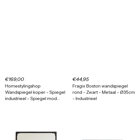
€169,00
€44,95
Homestylingshop
Fragix Boston wandspiegel
Wandspiegel koper - Spiegel
rond - Zwart - Metaal - Ø35cm
industrieel - Spiegel mod…
- Industrieel