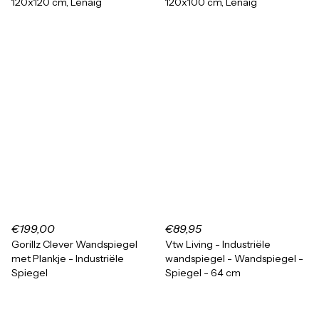
120x120 cm, Lenaig
120x100 cm, Lenaig
€199,00
€89,95
Gorillz Clever Wandspiegel
Vtw Living - Industriële
met Plankje - Industriële
wandspiegel - Wandspiegel -
Spiegel
Spiegel - 64 cm