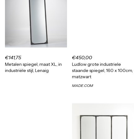
€141,75
€450,00
Metalen spiegel, maat XL, in
Ludlow grote industriele
industriële stijl, Lenaig
staande spiegel, 160 x 100cm,
matzwart
MADE.COM