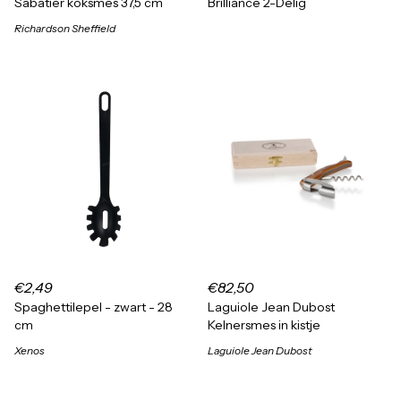
Sabatier koksmes 37,5 cm
Brilliance 2-Delig
Richardson Sheffield
€2,49
€82,50
Spaghettilepel - zwart - 28
Laguiole Jean Dubost
cm
Kelnersmes in kistje
Xenos
Laguiole Jean Dubost