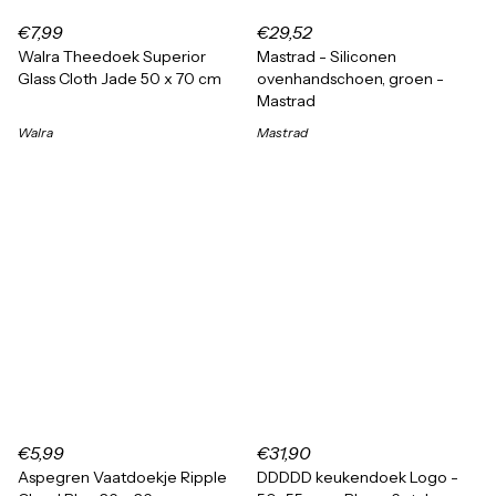
€7,99
€29,52
Walra Theedoek Superior
Mastrad - Siliconen
Glass Cloth Jade 50 x 70 cm
ovenhandschoen, groen -
Mastrad
Walra
Mastrad
€5,99
€31,90
Aspegren Vaatdoekje Ripple
DDDDD keukendoek Logo -