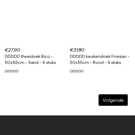
€27,90
€31,80
DDDDD theedoek Rico -
DDDDD keukendoek Friesian -
60x65cm - Sand - 6 stuks
50x55cm - Rood - 6 stuks
DDDDD
DDDDD
Volgende