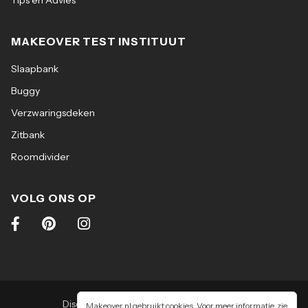
Tips en Advies
MAKEOVER TEST INSTITUUT
Slaapbank
Buggy
Verzwaringsdeken
Zitbank
Roomdivider
VOLG ONS OP
Disclaimer
|
Algemene voorwaarden
|
Makeover.nl gebruikt cookies. Voor meer informatie, zie