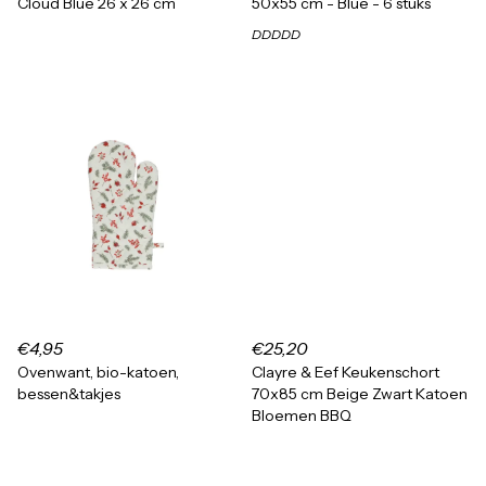
Cloud Blue 26 x 26 cm
50x55 cm - Blue - 6 stuks
DDDDD
€4,95
€25,20
Ovenwant, bio-katoen,
Clayre & Eef Keukenschort
bessen&takjes
70x85 cm Beige Zwart Katoen
Bloemen BBQ