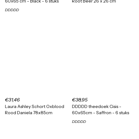
60x65 cm - Black - 6 stuks
Root Beer 26 x 26 cm
DDDDD
€31,46
€38,95
Laura Ashley Schort Oxblood
DDDDD theedoek Cisis -
Rood Daniela 78x85cm
60x65cm - Saffron - 6 stuks
DDDDD