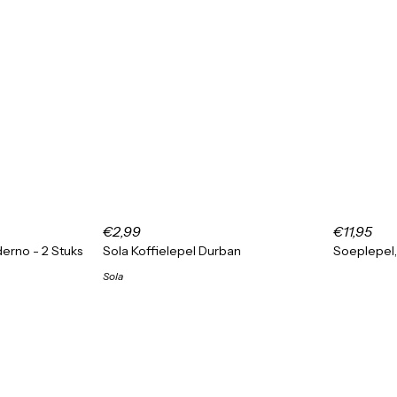
€2,99
€11,95
erno - 2 Stuks
Sola Koffielepel Durban
Soeplepel,
Sola