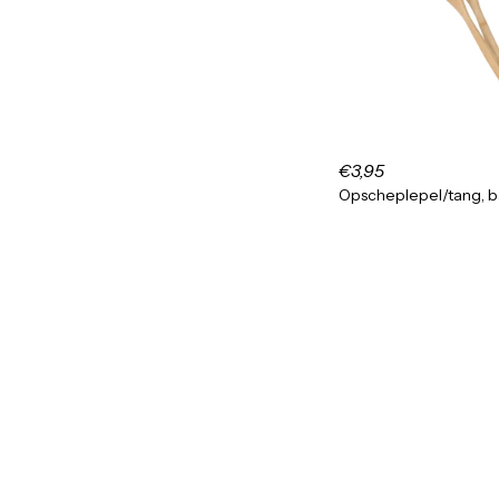
€3,95
Opscheplepel/tang, 