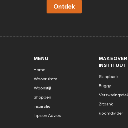
Ontdek
MENU
MAKEOVER
INSTITUUT
Home
Slaapbank
Woonruimte
Buggy
Woonstijl
Verzwaringsde
Shoppen
Zitbank
Inspiratie
Roomdivider
Tips en Advies