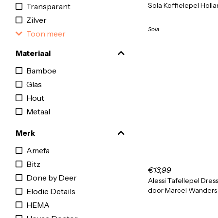
Sola Koffielepel Holl
Transparant
Zilver
Sola
Toon meer
Materiaal
Bamboe
Glas
Hout
Metaal
Merk
Amefa
Bitz
€13,99
Done by Deer
Alessi Tafellepel Dre
door Marcel Wanders
Elodie Details
HEMA