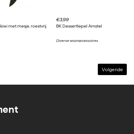
€3,99
kiwi met mesje, roestvrij
BK Dessertlepel Amstel
Diverse woonaccessoires
Volgende
ment