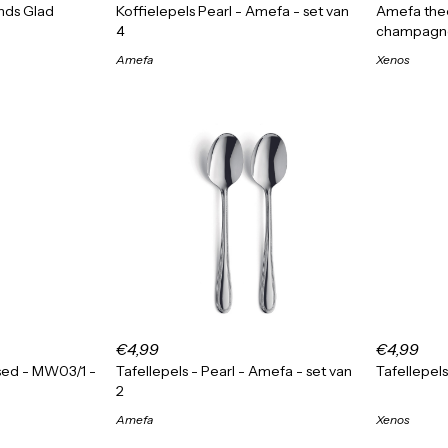
ands Glad
Koffielepels Pearl - Amefa - set van
Amefa theel
4
champagnek
Amefa
Xenos
€4,99
€4,99
ssed - MW03/1 -
Tafellepels - Pearl - Amefa - set van
Tafellepels 
2
Amefa
Xenos