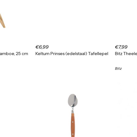
€6,99
€7,99
bamboe, 25 cm
Keltum Prinses (edelstaal) Tafellepel
Bitz Theel
Bitz