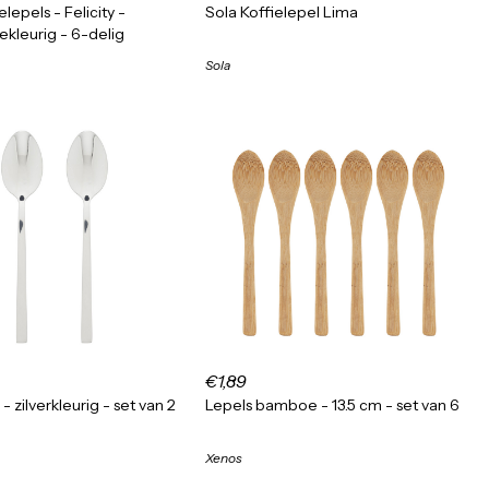
epels - Felicity -
Sola Koffielepel Lima
leurig - 6-delig
Sola
€1,89
- zilverkleurig - set van 2
Lepels bamboe - 13.5 cm - set van 6
Xenos