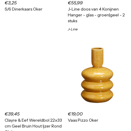
€3,25
€55,99
S/6 Dinerkaars Oker
J-Line doos van 4 Konijnen
Hanger - glas - groen|geel - 2
stuks
J-Line
€39,45
€19,00
Clayre & Eef Wereldbol 22x33
Vaas Pizzo Oker
cm Geel Bruin Hout Ijzer Rond