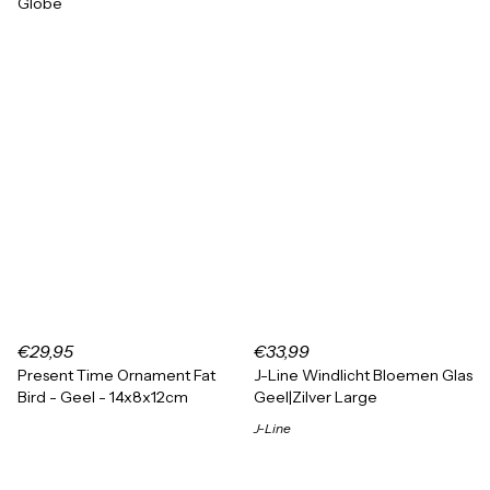
Globe
€29,95
€33,99
Present Time Ornament Fat
J-Line Windlicht Bloemen Glas
Bird - Geel - 14x8x12cm
Geel|Zilver Large
J-Line