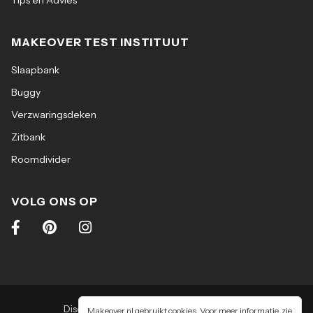
Tips en Advies
MAKEOVER TEST INSTITUUT
Slaapbank
Buggy
Verzwaringsdeken
Zitbank
Roomdivider
VOLG ONS OP
Disclaimer
|
Algemene voorwaarden
|
Makeover.nl gebruikt cookies. Voor meer informatie, zie