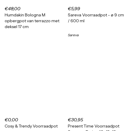
€48,00
€5,99
Humdakin Bologna M
Sareva Voorraadpot - ø 9 cm
opbergpot van terrazzo met
/ 600 ml
deksel 17 cm
Sareva
€0,00
€30,95
Cosy & Trendy Voorraadpot
Present Time Voorraadpot