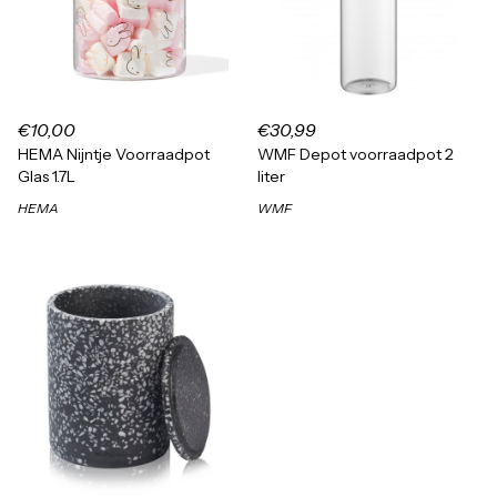
€10,00
€30,99
HEMA Nijntje Voorraadpot
WMF Depot voorraadpot 2
Glas 1.7L
liter
HEMA
WMF