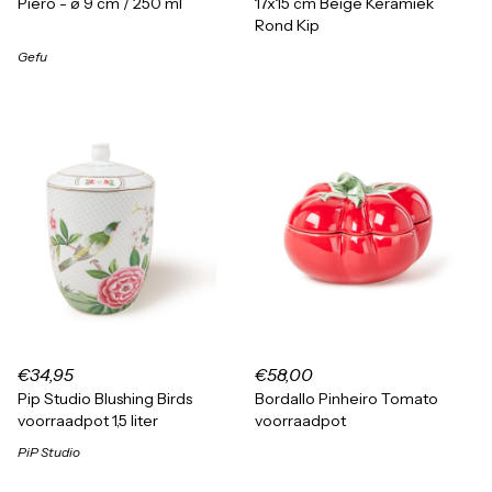
Piero - ø 9 cm / 250 ml
17x15 cm Beige Keramiek
Rond Kip
Gefu
€34,95
€58,00
Pip Studio Blushing Birds
Bordallo Pinheiro Tomato
voorraadpot 1,5 liter
voorraadpot
PiP Studio