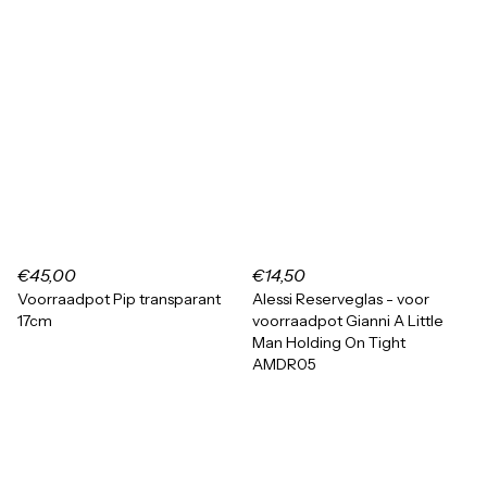
€45,00
€14,50
Voorraadpot Pip transparant
Alessi Reserveglas - voor
17cm
voorraadpot Gianni A Little
Man Holding On Tight
AMDR05