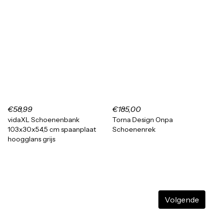
€58,99
€185,00
vidaXL Schoenenbank
Torna Design Onpa
103x30x54,5 cm spaanplaat
Schoenenrek
hoogglans grijs
Volgende