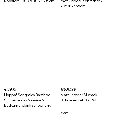
Roosters - 100 x 30 x 92,5 cm
met 2 niveaus en zitbank
70x28x45,5cm
€39,15
€106,99
Hoppa! Songmics Bamboe
Maze Interior Mixrack
Schoenenrek 2 niveau's
Schoenenrek S - Wit
Badkamerplank schoenenk
Maze