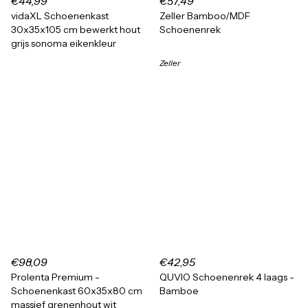
€44,99
€57,49
vidaXL Schoenenkast
Zeller Bamboo/MDF
30x35x105 cm bewerkt hout
Schoenenrek
grijs sonoma eikenkleur
Zeller
€98,09
€42,95
Prolenta Premium -
QUVIO Schoenenrek 4 laags -
Schoenenkast 60x35x80 cm
Bamboe
massief grenenhout wit