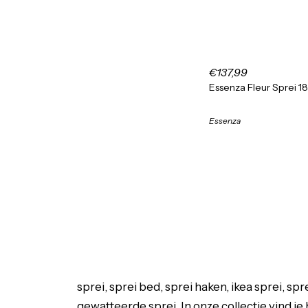
€137,99
Essenza Fleur Sprei 1
Essenza
sprei, sprei bed, sprei haken, ikea sprei, spr
gewatteerde sprei, In onze collectie vind j