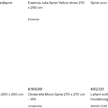
id|sprei
Essenza Julia Sprei Yellow straw 270
Sprei voor 
x 265 cm
Essenza
€169,99
€62,00
i 260 x 260 cm
Cinderella Moon Sprei 270 x 270 cm
Lafant woll
- Wit
houtskoolgr
Cinderella
MADE.COM