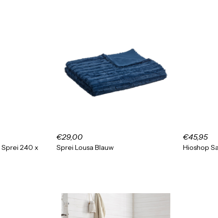
€29,00
€45,95
 Sprei 240 x
Sprei Lousa Blauw
Hioshop Sa