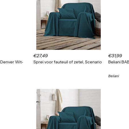
€27,49
€31,99
 Denver Wit-
Sprei voor fauteuil of zetel, Scenario
Beliani BA
Beliani