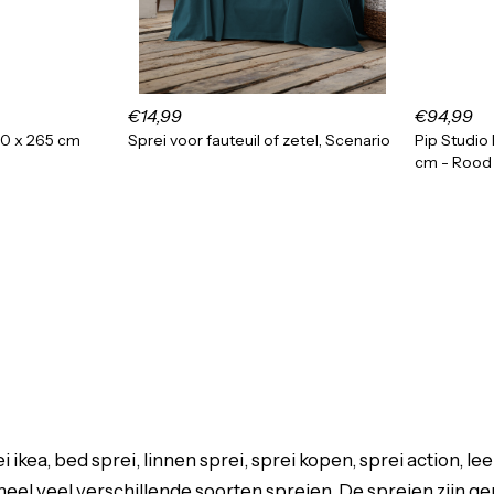
€14,99
€94,99
80 x 265 cm
Sprei voor fauteuil of zetel, Scenario
Pip Studio
cm - Rood
ei ikea, bed sprei, linnen sprei, sprei kopen, sprei action, 
e heel veel verschillende soorten spreien. De spreien zijn 