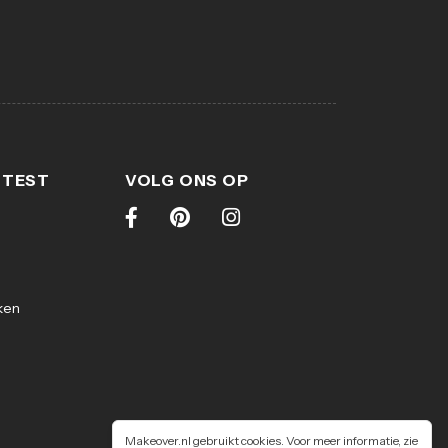
 TEST
VOLG ONS OP
ken
Makeover.nl gebruikt cookies. Voor meer informatie, zie