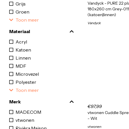
Vandyck - PURE 22 pla
Grijs
180x260 cm Grey-011
Groen
(katoen|linnen)
Toon meer
Vandyck
Materiaal
Acryl
Katoen
Linnen
MDF
Microvezel
Polyester
Toon meer
Merk
€97,99
MADE.COM
vtwonen Cuddle Spre
- Wit
vtwonen
vtwonen
Rivièra Maison