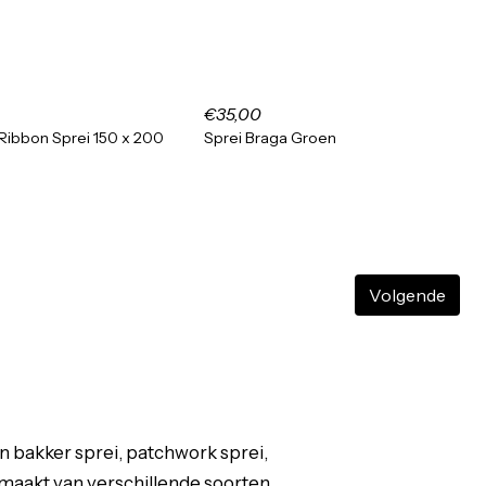
€35,00
 Ribbon Sprei 150 x 200
Sprei Braga Groen
Volgende
leen bakker sprei, patchwork sprei,
gemaakt van verschillende soorten