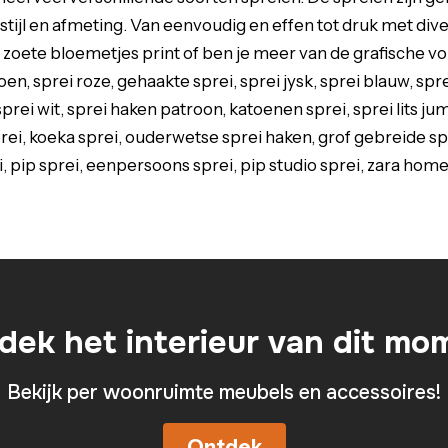
jl en afmeting. Van eenvoudig en effen tot druk met diverse
 zoete bloemetjes print of ben je meer van de grafische 
en, sprei roze, gehaakte sprei, sprei jysk, sprei blauw, spr
, sprei wit, sprei haken patroon, katoenen sprei, sprei lits j
sprei, koeka sprei, ouderwetse sprei haken, grof gebreide 
i, pip sprei, eenpersoons sprei, pip studio sprei, zara home 
dek het interieur van dit mo
Bekijk per woonruimte meubels en accessoires!
Ontdek