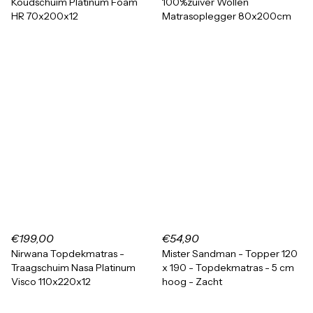
Koudschuim Platinum Foam
100%zuiver Wollen
HR 70x200x12
Matrasoplegger 80x200cm
€199,00
€54,90
Nirwana Topdekmatras -
Mister Sandman - Topper 120
Traagschuim Nasa Platinum
x 190 - Topdekmatras - 5 cm
Visco 110x220x12
hoog - Zacht