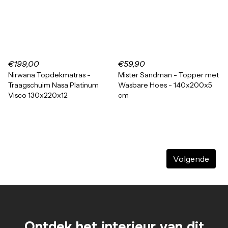
€199,00
€59,90
Nirwana Topdekmatras -
Mister Sandman - Topper met
Traagschuim Nasa Platinum
Wasbare Hoes - 140x200x5
Visco 130x220x12
cm
Volgende
Ontdek het interieur van dit