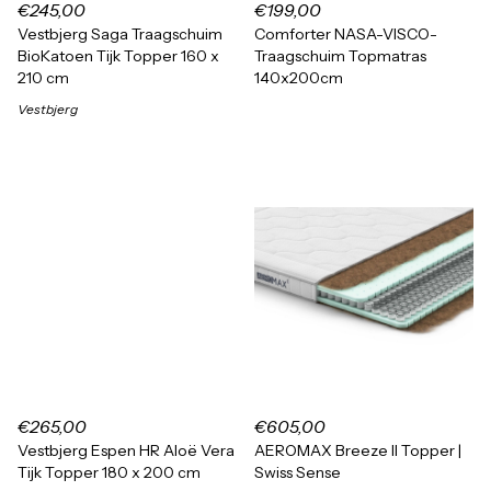
€245,00
€199,00
Vestbjerg Saga Traagschuim
Comforter NASA-VISCO-
BioKatoen Tijk Topper 160 x
Traagschuim Topmatras
210 cm
140x200cm
Vestbjerg
€265,00
€605,00
Vestbjerg Espen HR Aloë Vera
AEROMAX Breeze II Topper |
Tijk Topper 180 x 200 cm
Swiss Sense