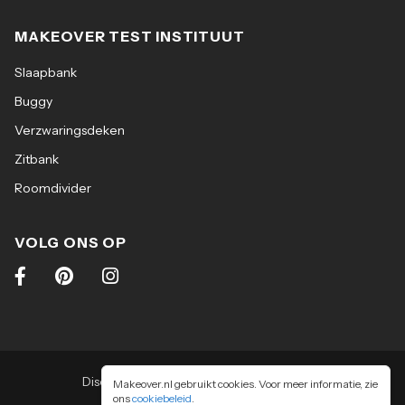
MAKEOVER TEST INSTITUUT
Slaapbank
Buggy
Verzwaringsdeken
Zitbank
Roomdivider
VOLG ONS OP
Disclaimer
|
Algemene voorwaarden
|
Makeover.nl gebruikt cookies. Voor meer informatie, zie
ons
cookiebeleid
Privacy & cookiebeleid
.