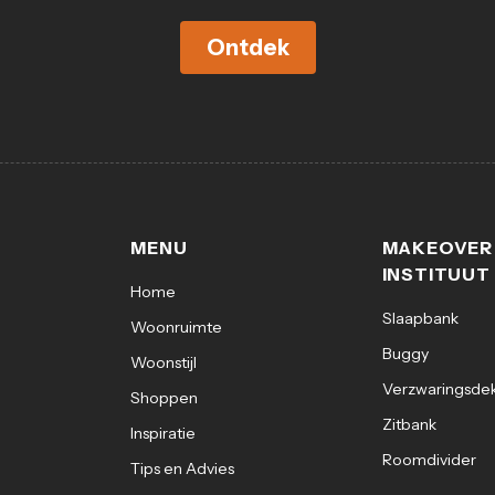
Ontdek
MENU
MAKEOVER
INSTITUUT
Home
Slaapbank
Woonruimte
Buggy
Woonstijl
Verzwaringsde
Shoppen
Zitbank
Inspiratie
Roomdivider
Tips en Advies