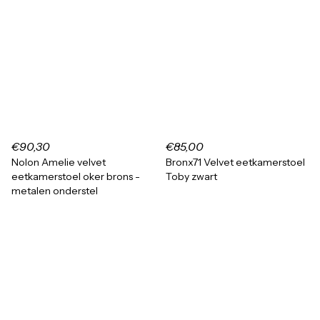
€90,30
€85,00
Nolon Amelie velvet
Bronx71 Velvet eetkamerstoel
eetkamerstoel oker brons -
Toby zwart
metalen onderstel