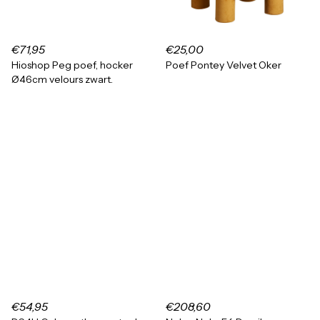
€71,95
€25,00
Hioshop Peg poef, hocker
Poef Pontey Velvet Oker
Ø46cm velours zwart.
€54,95
€208,60