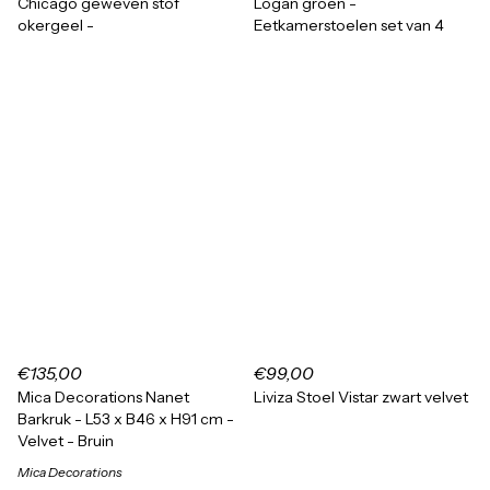
Chicago geweven stof
Logan groen -
okergeel -
Eetkamerstoelen set van 4
€135,00
€99,00
Mica Decorations Nanet
Liviza Stoel Vistar zwart velvet
Barkruk - L53 x B46 x H91 cm -
Velvet - Bruin
Mica Decorations