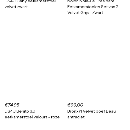
DS4U Gaby eetkamerstoel
Nolon Nola-Fé Draaibare
velvet zwart
Eetkamerstoelen Set van 2
Velvet Grijs - Zwart
€74,95
€99,00
DS4U Benito 3.0
Bronx71 Velvet poef Beau
eetkamerstoel velours - roze
antraciet