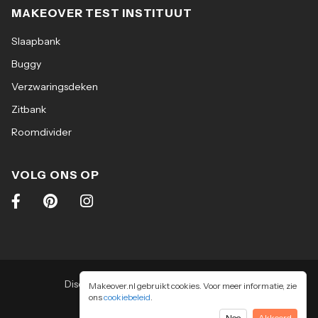
MAKEOVER TEST INSTITUUT
Slaapbank
Buggy
Verzwaringsdeken
Zitbank
Roomdivider
VOLG ONS OP
Disclaimer
|
Algemene voorwaarden
|
Makeover.nl gebruikt cookies. Voor meer informatie, zie
ons
cookiebeleid
Privacy & cookiebeleid
.
Nee
Akkoord