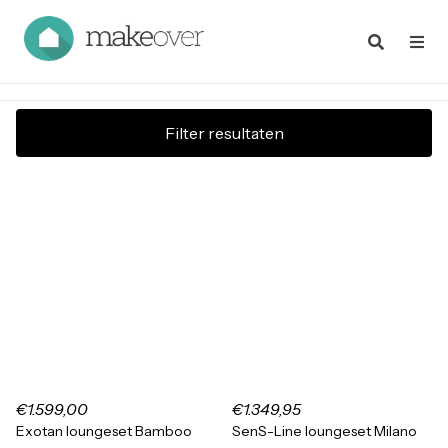
Filter resultaten
€1.599,00
€1.349,95
Exotan loungeset Bamboo
SenS-Line loungeset Milano