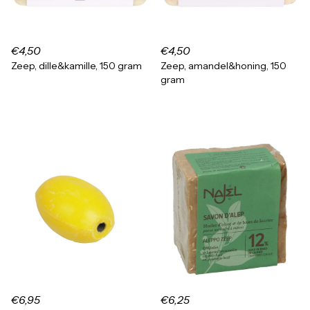
€4,50
€4,50
Zeep, dille&kamille, 150 gram
Zeep, amandel&honing, 150
gram
€6,95
€6,25