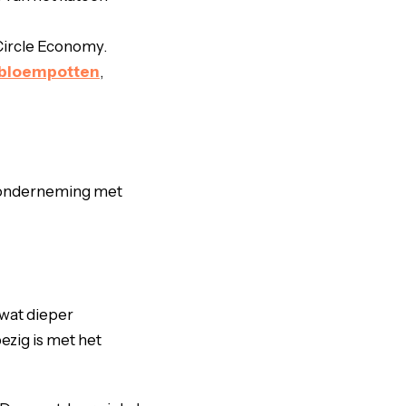
Circle Economy.
bloempotten
,
en onderneming met
 wat dieper
ezig is met het