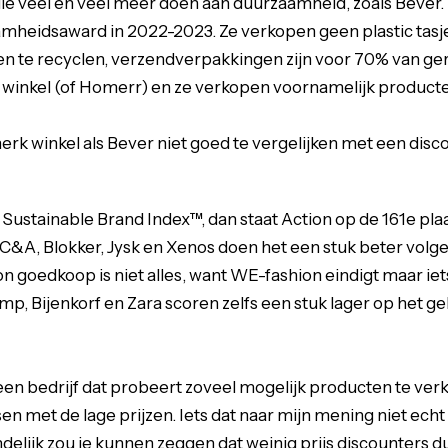
 die veel en veel meer doen aan duurzaamheid, zoals Bever
mheidsaward in 2022-2023. Ze verkopen geen plastic tasjes
en te recyclen, verzendverpakkingen zijn voor 70% van ge
 winkel (of Homerr) en ze verkopen voornamelijk producte
merk winkel als Bever niet goed te vergelijken met een disc
 Sustainable Brand Index™, dan staat Action op de 161e plaa
C&A, Blokker, Jysk en Xenos doen het een stuk beter volge
ion goedkoop is niet alles, want WE-fashion eindigt maar ie
 Bijenkorf en Zara scoren zelfs een stuk lager op het ge
 een bedrijf dat probeert zoveel mogelijk producten te ver
en met de lage prijzen. Iets dat naar mijn mening niet ech
ndelijk zou je kunnen zeggen dat weinig prijs discounters d