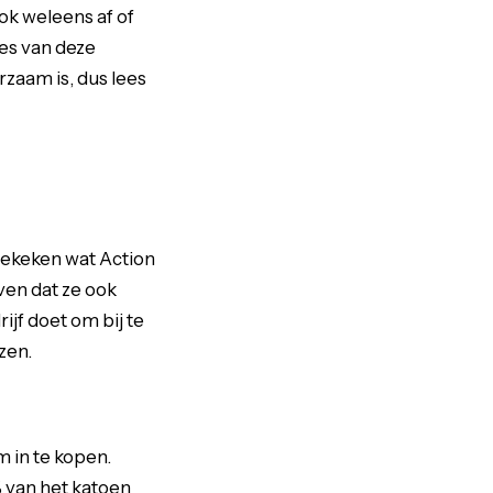
ok weleens af of
ies van deze
rzaam is, dus lees
gekeken wat Action
ven dat ze ook
jf doet om bij te
zen.
 in te kopen.
% van het katoen