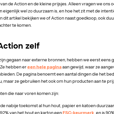
an de Action en de kleine prijsjes. Alleen vragen we ons o
 eigenlijk wel zo duurzaam is, en hoe het zit met de intent
 In dit artikel bekijken we of Action naast goedkoop, ook duu
achter te komen.
ction zelf
zijn gegaan naar externe bronnen, hebben we eerst eens 
. Ze hebben er
een hele pagina
aan gewijd, waar ze aange
ieden. De pagina benoemt een aantal dingen die het bedri
u, maar ze gebruiken het ook om hun producten aan te prij
ten die naar voren komen zijn:
 de nabije toekomst al hun hout, papier en katoen duurzaam
92% van het hout en karton een
FSC-keurmerk
, en is 90