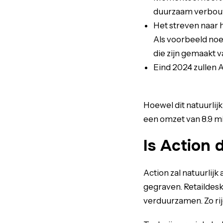
duurzaam verbo
Het streven naar 
Als voorbeeld noe
die zijn gemaakt v
Eind 2024 zullen 
Hoewel dit natuurlijk
een omzet van 8.9 mi
Is Action
Action zal natuurlij
gegraven. Retaildes
verduurzamen. Zo rij