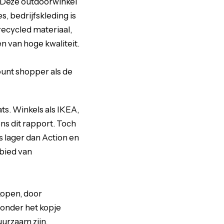
. Deze outdoorwinkel
, bedrijfskleding is
recycled materiaal,
n van hoge kwaliteit.
ount shopper als de
ts. Winkels als IKEA,
ns dit rapport. Toch
ts lager dan Action en
bied van
kopen, door
t onder het kopje
uurzaam zijn.