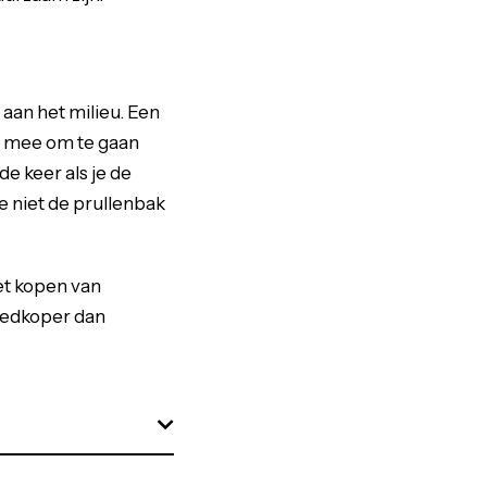
 aan het milieu. Een
is mee om te gaan
e keer als je de
e niet de prullenbak
et kopen van
oedkoper dan