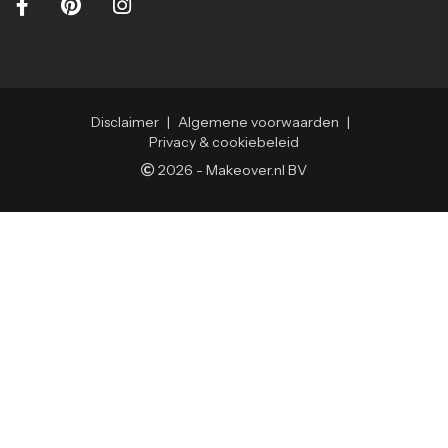
Disclaimer
|
Algemene voorwaarden
|
Privacy & cookiebeleid
2026
-
Makeover.nl BV