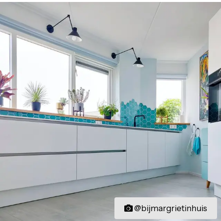
@bijmargrietinhuis