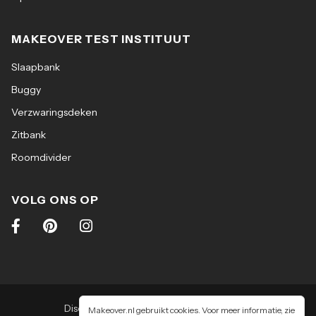
MAKEOVER TEST INSTITUUT
Slaapbank
Buggy
Verzwaringsdeken
Zitbank
Roomdivider
VOLG ONS OP
Disclaimer
|
Algemene voorwaarden
|
Makeover.nl gebruikt cookies. Voor meer informatie, zie