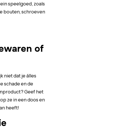
ein speelgoed, zoals
 je bouten, schroeven
bewaren of
 niet dat je álles
le schade en de
enproduct? Geef het
top ze in een doos en
an heeft!
ie