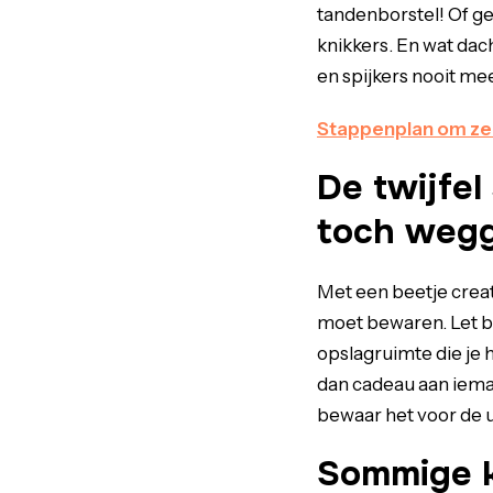
tandenborstel! Of ge
knikkers. En wat dac
en spijkers nooit mee
Stappenplan om zel
De twijfel
toch weg
Met een beetje creati
moet bewaren. Let bi
opslagruimte die je
dan cadeau aan ieman
bewaar het voor de ui
Sommige k