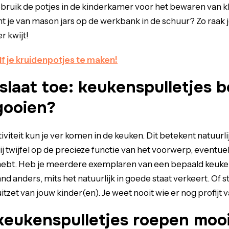
bruik de potjes in de kinderkamer voor het bewaren van kl
ht je van mason jars op de werkbank in de schuur? Zo raak
r kwijt!
f je kruidenpotjes te maken!
 slaat toe: keukenspulletjes 
gooien?
viteit kun je ver komen in de keuken. Dit betekent natuurlijk
j twijfel op de precieze functie van het voorwerp, eventue
 hebt. Heb je meerdere exemplaren van een bepaald keuk
d anders, mits het natuurlijk in goede staat verkeert. Of s
tzet van jouw kinder(en). Je weet nooit wie er nog profijt v
eukenspulletjes roepen moo