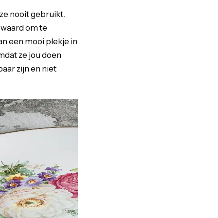
e nooit gebruikt.
 waard om te
n een mooi plekje in
omdat ze jou doen
aar zijn en niet