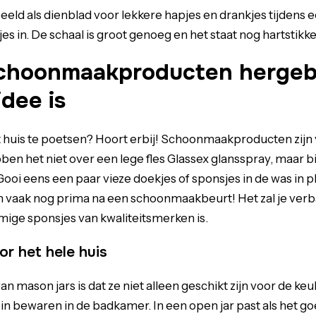
eld als dienblad voor lekkere hapjes en drankjes tijdens ee
s in. De schaal is groot genoeg en het staat nog hartstikke
choonmaakproducten hergeb
dee is
t huis te poetsen? Hoort erbij! Schoonmaakproducten zijn
ben het niet over een lege fles Glassex glansspray, maar b
ooi eens een paar vieze doekjes of sponsjes in de was in p
en vaak nog prima na een schoonmaakbeurt! Het zal je ver
ige sponsjes van kwaliteitsmerken is.
or het hele huis
n mason jars is dat ze niet alleen geschikt zijn voor de keu
in bewaren in de badkamer. In een open jar past als het goe