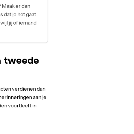
? Maak er dan
 dat je het gaat
jl jij of iemand
n tweede
oducten verdienen dan
herinneringen aan je
den voortleeft in