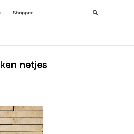
e
Shoppen
uken netjes