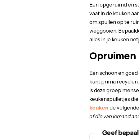
Een opgeruimd en sch
vaat in de keuken aan
om spullen op te ruim
weggooien. Bepaalde
alles in je keuken ne
Opruimen 
Een schoon en goed g
kunt prima recyclen,
is deze groep mensen
keukenspulletjes di
keuken
de volgende 
of die van iemand an
Geef bepaal