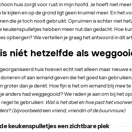
oon huis zorgt voor rust in mijn hoofd. Je hoeft niet meer
 te kijken en op de grond ligt geen kruimel meer. En het voe
en die je toch nooit gebruikt. Opruimen is echter niet hetz
 keukenspulletjes hebben meer nut dan gedacht. Hoe kun
tjes opbergen? We vertellen je graag het antwoord in dit art
is niét hetzelfde als weggoo
eorganiseerd huis hoeven echt niet alleen maar nieuwe sp
 doneren of aan iemand geven die het goed kan gebruiken. 
 groter dan je denkt. Hoe fijn is het om iemand blij mee 
e je anders had weggegooid? We raden je aan om bij het o
regel te gebruiken:
Wat is het doel en hoe past het voorwe
ders? (bijvoorbeeld een vriend, vriendin of de buurvrouw)
de keukenspulletjes een zichtbare plek