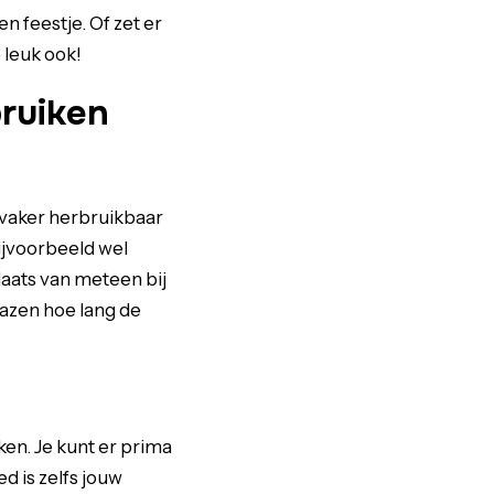
n feestje. Of zet er
 leuk ook!
ruiken
 vaker herbruikbaar
ijvoorbeeld wel
laats van meteen bij
bazen hoe lang de
ken. Je kunt er prima
d is zelfs jouw