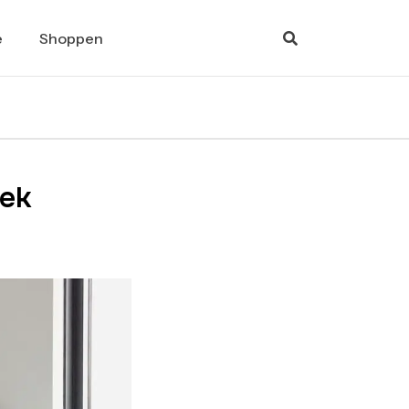
e
Shoppen
lek