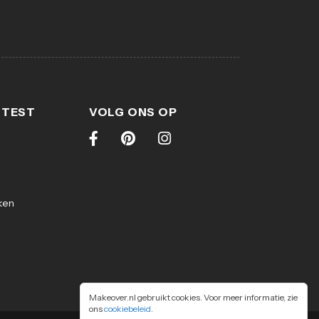
 TEST
VOLG ONS OP
ken
Makeover.nl gebruikt cookies. Voor meer informatie, zie
ons
cookiebeleid
.