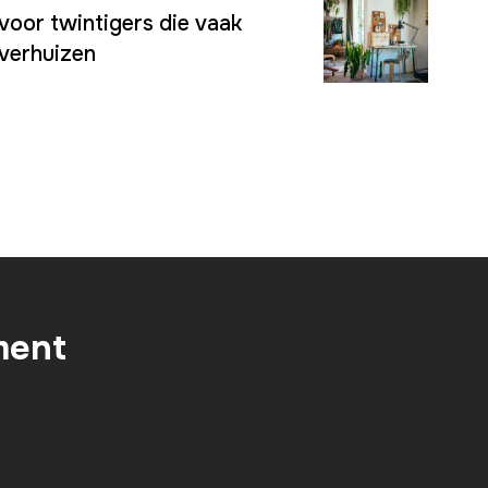
voor twintigers die vaak
verhuizen
ment