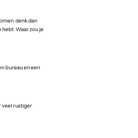
komen, denk dan
e hebt. Waar zou je
 een bureau en een
 veel rustiger