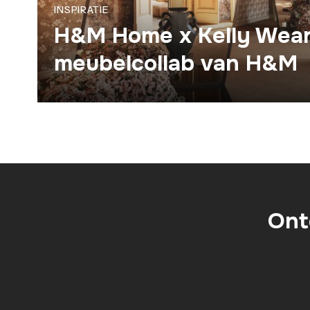
INSPIRATIE
H&M Home x Kelly Wears
meubelcollab van H&M
Ont