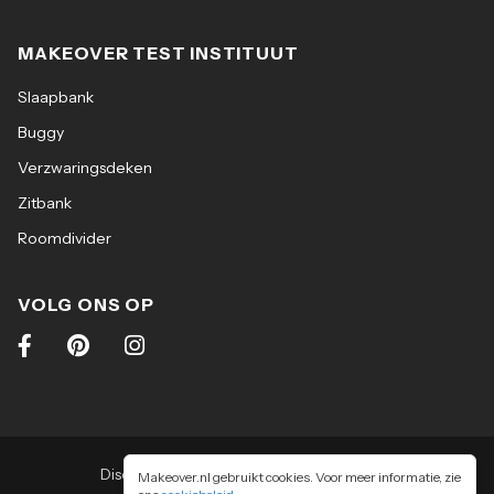
MAKEOVER TEST INSTITUUT
Slaapbank
Buggy
Verzwaringsdeken
Zitbank
Roomdivider
VOLG ONS OP
Disclaimer
|
Algemene voorwaarden
|
Makeover.nl gebruikt cookies. Voor meer informatie, zie