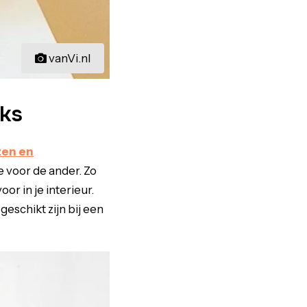
vanVi.nl
uks
zen en
de voor de ander. Zo
or in je interieur.
eschikt zijn bij een