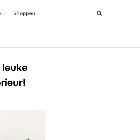
e
Shoppen
 leuke
rieur!