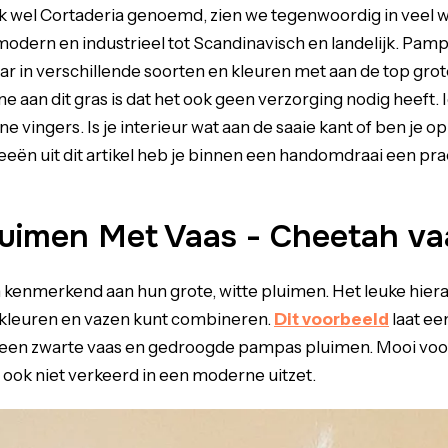
 wel Cortaderia genoemd, zien we tegenwoordig in veel wo
modern en industrieel tot Scandinavisch en landelijk. Pamp
ar in verschillende soorten en kleuren met aan de top gro
jne aan dit gras is dat het ook geen verzorging nodig heeft
e vingers. Is je interieur wat aan de saaie kant of ben je o
deeën uit dit artikel heb je binnen een handomdraai een pra
uimen Met Vaas - Cheetah va
kenmerkend aan hun grote, witte pluimen. Het leuke hieraan
i kleuren en vazen kunt combineren.
Dit voorbeeld
laat ee
 een zwarte vaas en gedroogde pampas pluimen. Mooi voor 
r ook niet verkeerd in een moderne uitzet.