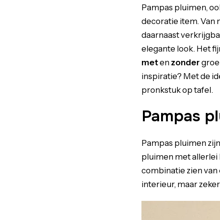
Pampas pluimen, ook
decoratie item. Van 
daarnaast verkrijgba
elegante look. Het fi
met
en
zonder
groen
inspiratie? Met de i
pronkstuk op tafel.
Pampas pl
Pampas pluimen zijn 
pluimen met allerle
combinatie zien van
interieur, maar zeke