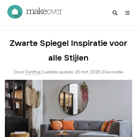
Zwarte Spiegel Inspiratie voor
alle Stijlen
Door
Cynthia
|
Laatste update:
25 mrt, 2025
|
Decoratie