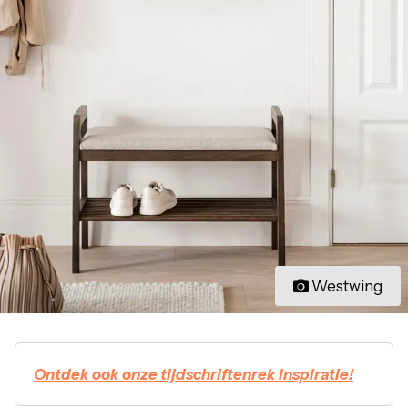
Westwing
Ontdek ook onze tijdschriftenrek inspiratie!