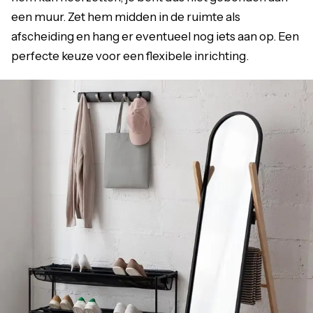
een muur. Zet hem midden in de ruimte als
afscheiding en hang er eventueel nog iets aan op. Een
perfecte keuze voor een flexibele inrichting.