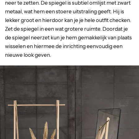
neer te zetten. De spiegel is subtiel omlijst met zwart
metaal, wat hem een stoere uitstraling geeft. Hij is
lekker groot en hierdoor kan je je hele outfit checken.
Zet de spiegel in een wat grotere ruimte. Doordat je
de spiegel neerzet kun je hem gemakkelijk van plaats
wisselen en hiermee de inrichting eenvoudig een
nieuwe look geven.