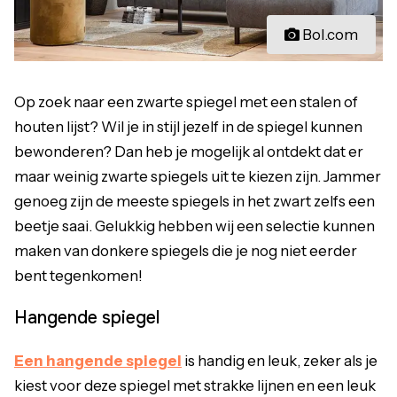
Bol.com
Op zoek naar een zwarte spiegel met een stalen of
houten lijst? Wil je in stijl jezelf in de spiegel kunnen
bewonderen? Dan heb je mogelijk al ontdekt dat er
maar weinig zwarte spiegels uit te kiezen zijn. Jammer
genoeg zijn de meeste spiegels in het zwart zelfs een
beetje saai. Gelukkig hebben wij een selectie kunnen
maken van donkere spiegels die je nog niet eerder
bent tegenkomen!
Hangende spiegel
Een hangende spiegel
is handig en leuk, zeker als je
kiest voor deze spiegel met strakke lijnen en een leuk