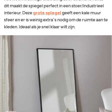
dit maakt de spiegel perfect in een stoer/industrieel
interieur. Deze
grote spiegel
geeft een kale muur
sfeer en er is weinig extra´s nodig om de ruimte aan te
kleden. Ideaal als je snel klaar wilt zijn.