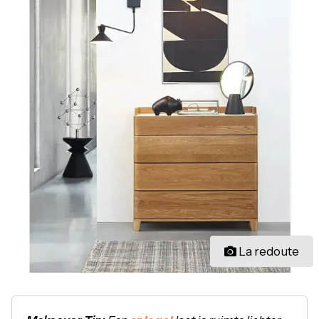
La redoute