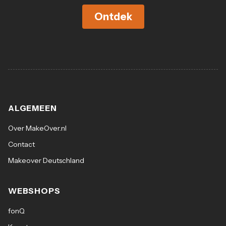
Ontdek
ALGEMEEN
Over MakeOver.nl
Contact
Makeover Deutschland
WEBSHOPS
fonQ