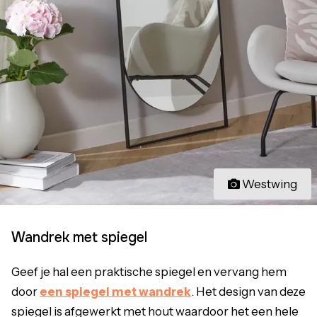
Westwing
Wandrek met spiegel
Geef je hal een praktische spiegel en vervang hem
door
een spiegel met wandrek
. Het design van deze
spiegel is afgewerkt met hout waardoor het een hele