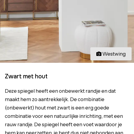
Westwing
Zwart met hout
Deze spiegel heeft een onbewerkt randje en dat
maakt hem zo aantrekkelijk. De combinatie
(onbewerkt) hout met zwart is een erg goede
combinatie voor een natuurlijke inrichting, met een
rauw randje. De spiegel heeft een voet waardoor je
hem kan neerzetten, je bent dus niet gebonden aan