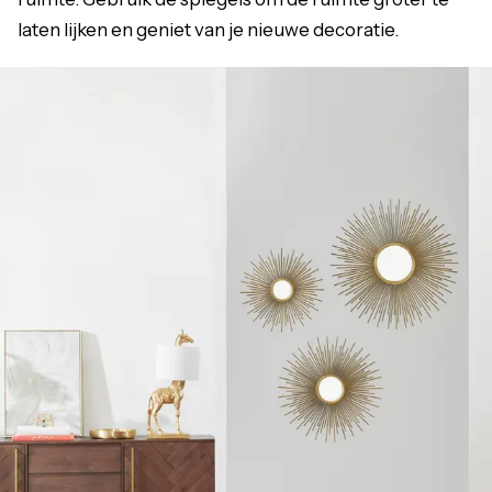
laten lijken en geniet van je nieuwe decoratie.