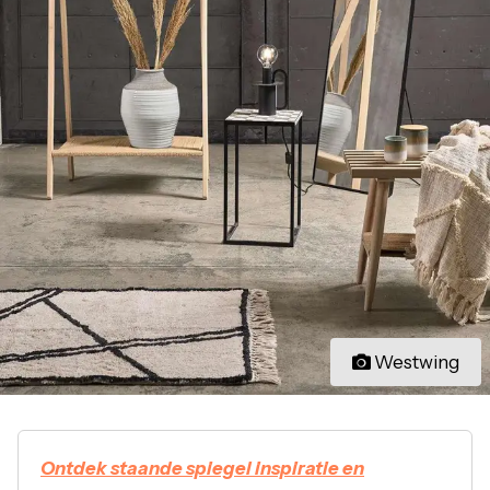
Westwing
Ontdek staande spiegel inspiratie en