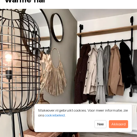
Makeover.nl gebruikt cookies. Voor meer informatie, zie
ons
cookiebeleid
.
Nee
Akkoord