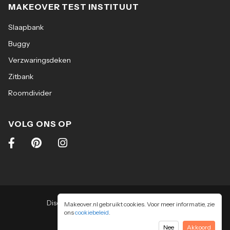
MAKEOVER TEST INSTITUUT
Slaapbank
Buggy
Verzwaringsdeken
Zitbank
Roomdivider
VOLG ONS OP
Disclaimer
|
Algemene voorwaarden
|
Makeover.nl gebruikt cookies. Voor meer informatie, zie
ons
cookiebeleid
Privacy & cookiebeleid
.
2026
-
Makeover.nl BV
Nee
Akkoord