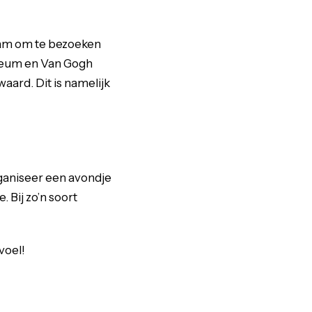
zaam om te bezoeken
seum en Van Gogh
rd. Dit is namelijk
rganiseer een avondje
. Bij zo’n soort
voel!