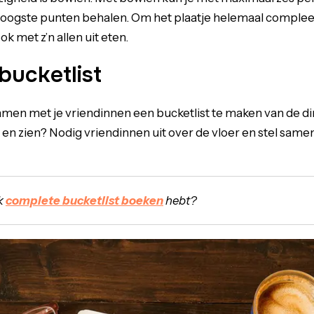
oogste punten behalen. Om het plaatje helemaal comple
ok met z’n allen uit eten.
bucketlist
amen met je vriendinnen een bucketlist te maken van de d
en en zien? Nodig vriendinnen uit over de vloer en stel sam
k
complete bucketlist boeken
hebt?