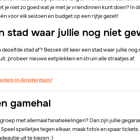
je niet zo goed wat je met je vriendinnen kunt doen? In di
ën voor elk seizoen en budget op een rijtje gezet!
 stad waar jullie nog niet ge
in dezelfde stad af? Bezoek dit keer een stad waar jullie nog 
it, probeer nieuwe eetplekken en struin alle straatjes af.
 hotels in Amsterdam!
en gamehal
engroep met allemaal fanatiekelingen? Dan zijn jullie gega
Speel spelletjes tegen elkaar, maak foto’s en spaar tickets
deautje uit te kiezen ;)