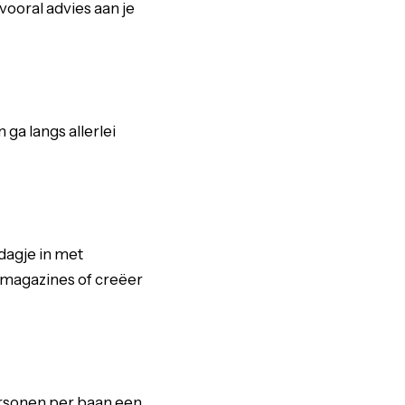
vooral advies aan je
 ga langs allerlei
dagje in met
t magazines of creëer
ersonen per baan een