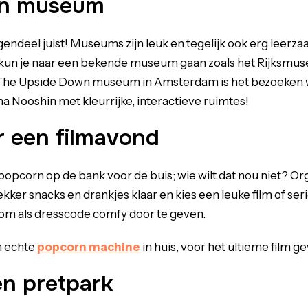
en museum
endeel juist! Museums zijn leuk en tegelijk ook erg leer
 kun je naar een bekende museum gaan zoals het Rijksmu
e Upside Down museum in Amsterdam is het bezoeken waa
 Nooshin met kleurrijke, interactieve ruimtes!
r een filmavond
opcorn op de bank voor de buis; wie wilt dat nou niet? O
kker snacks en drankjes klaar en kies een leuke film of serie
 om als dresscode comfy door te geven.
n echte
popcorn machine
in huis, voor het ultieme film ge
en pretpark