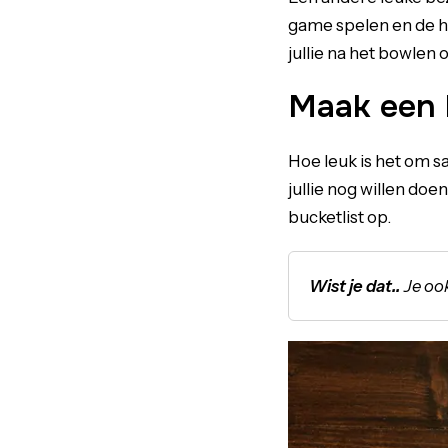
game spelen en de h
jullie na het bowlen o
Maak een 
Hoe leuk is het om s
jullie nog willen do
bucketlist op.
Wist je dat..
Je oo