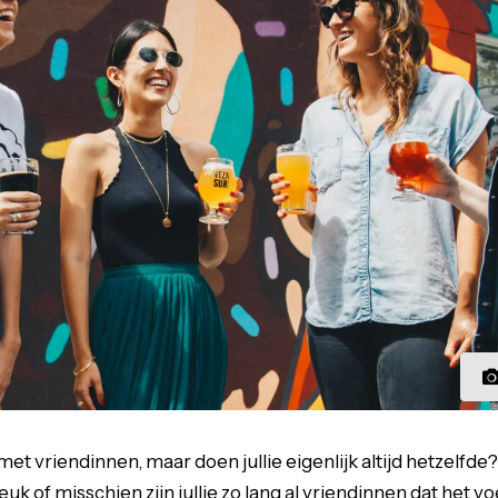
t vriendinnen, maar doen jullie eigenlijk altijd hetzelfde? 
uk of misschien zijn jullie zo lang al vriendinnen dat het voelt