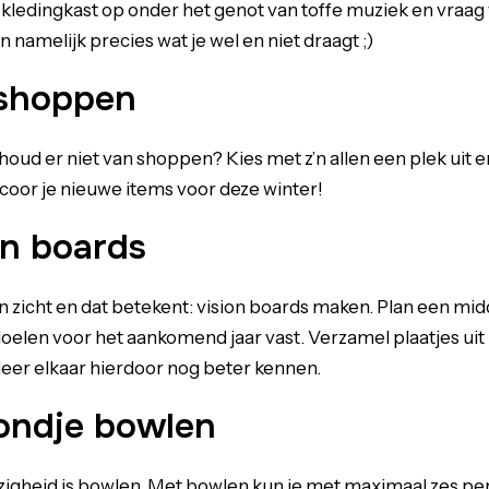
 kledingkast op onder het genot van toffe muziek en vraag 
n namelijk precies wat je wel en niet draagt ;)
 shoppen
 houd er niet van shoppen? Kies met z’n allen een plek uit en
scoor je nieuwe items voor deze winter!
on boards
n zicht en dat betekent: vision boards maken. Plan een mid
doelen voor het aankomend jaar vast. Verzamel plaatjes ui
leer elkaar hierdoor nog beter kennen.
ondje bowlen
zigheid is bowlen. Met bowlen kun je met maximaal zes p