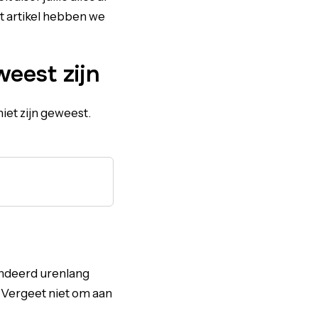
t artikel hebben we
weest zijn
niet zijn geweest.
randeerd urenlang
. Vergeet niet om aan