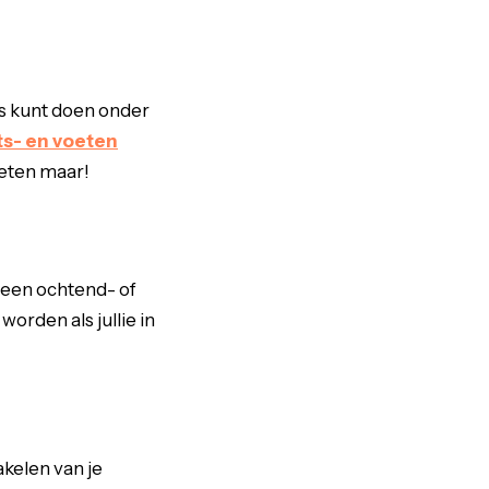
is kunt doen onder
ts- en voeten
ieten maar!
 een ochtend- of
orden als jullie in
akelen van je