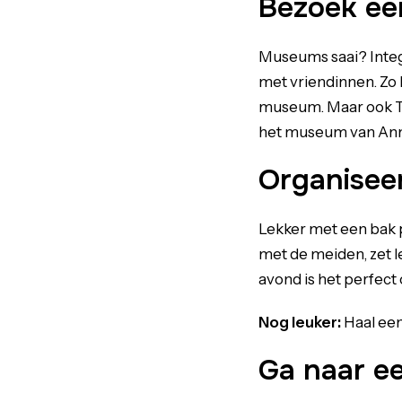
Bezoek e
Museums saai? Integ
met vriendinnen. Zo
museum. Maar ook Th
het museum van Anna
Organisee
Lekker met een bak p
met de meiden, zet le
avond is het perfect
Nog leuker:
Haal ee
Ga naar e