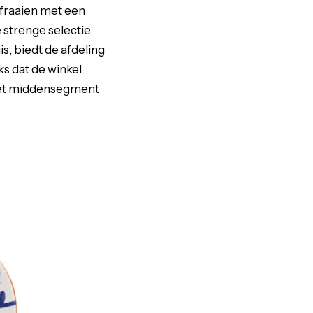
erfraaien met een
 strenge selectie
s, biedt de afdeling
s dat de winkel
 het middensegment