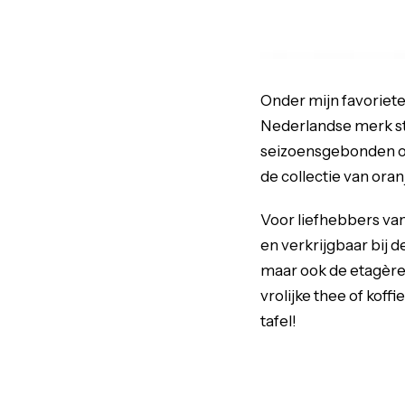
Onder mijn favoriete 
Nederlandse merk st
seizoensgebonden of 
de collectie van or
Voor liefhebbers va
en verkrijgbaar bij 
maar ook de etagères
vrolijke thee of kof
tafel!