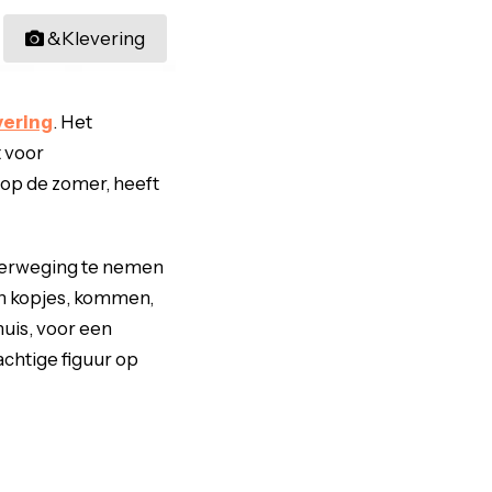
&Klevering
ering
. Het
 voor
 op de zomer, heeft
overweging te nemen
an kopjes, kommen,
huis, voor een
achtige figuur op