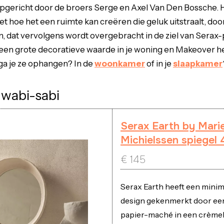
pgericht door de broers Serge en Axel Van Den Bossche. H
et hoe het een ruimte kan creëren die geluk uitstraalt, doo
en, dat vervolgens wordt overgebracht in de ziel van Serax
een grote decoratieve waarde in je woning en Makeover hee
ga je ze ophangen? In de
woonkamer
of in je
slaapkamer
 wabi-sabi
Serax Earth by Mari
Michielssen spiegel
€
145
Serax Earth heeft een minim
design gekenmerkt door een 
papier-maché in een crèmek