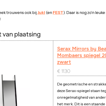
ek trouwens ook bij
Juki
(en
FEST
). Daar is nog zo'n leuke
!
it van plaatsing
Serax Mirrors by Be
Mombaers spiegel 
zwart
€
1130
De geometrische en strakk
deze Serax-spiegel staan te
onregelmatigheid van ander
het merk. Dit is een staande