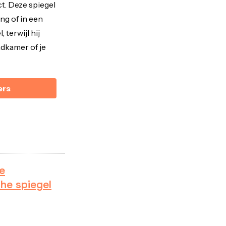
t. Deze spiegel
ng of in een
 terwijl hij
badkamer of je
ers
e
he spiegel