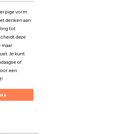
erpige vorm
oet denken aan
ling tot
scheidt deze
e maar
ouet. Je kunt
ndaagse of
voor een
t!
ers