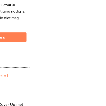
ee zwarte
iging nodig is.
die niet mag
ers
rint
Cover Up, met