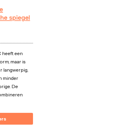
e
he spiegel
C heeft een
orm, maar is
r langwerpig,
n minder
orige. De
 combineren
ers