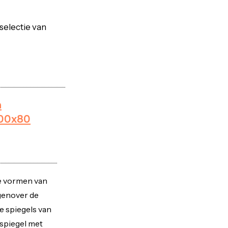
 selectie van
a
200x80
e vormen van
genover de
e spiegels van
 spiegel met