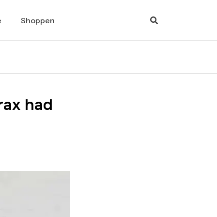
e
Shoppen
erax had