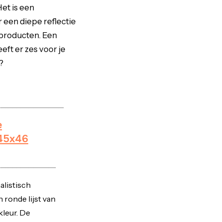
et is een
r een diepe reflectie
-producten. Een
ft er zes voor je
?
e
 45x46
alistisch
ronde lijst van
leur. De