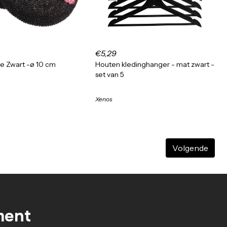
€5,29
e Zwart -ø 10 cm
Houten kledinghanger - mat zwart -
set van 5
Xenos
Volgende
ment