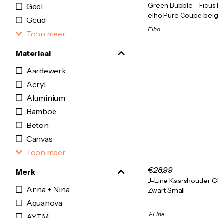
Green Bubble - Ficus
Geel
elho Pure Coupe beig
Goud
Elho
Toon meer
Materiaal
Aardewerk
Acryl
Aluminium
Bamboe
Beton
Canvas
Toon meer
€28,99
Merk
J-Line Kaarshouder G
Anna + Nina
Zwart Small
Aquanova
J-Line
AYTM