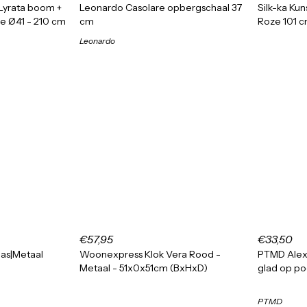
 Lyrata boom +
Leonardo Casolare opbergschaal 37
Silk-ka Ku
e Ø41 - 210 cm
cm
Roze 101 c
Leonardo
€57,95
€33,50
las|Metaal
Woonexpress Klok Vera Rood -
PTMD Alex
Metaal - 51x0x51cm (BxHxD)
glad op po
PTMD