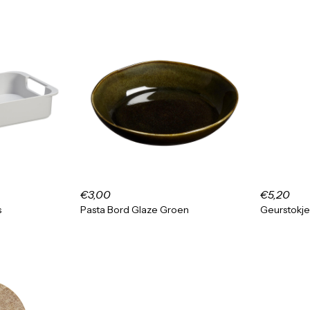
€3,00
€5,20
s
Pasta Bord Glaze Groen
Geurstokje