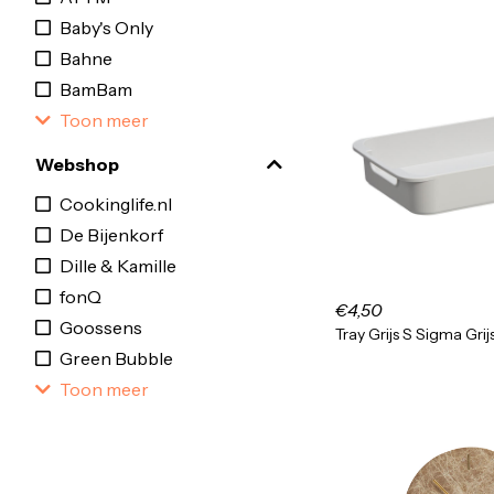
Baby's Only
Bahne
BamBam
Toon meer
Webshop
Cookinglife.nl
De Bijenkorf
Dille & Kamille
fonQ
€4,50
Goossens
Tray Grijs S Sigma Grij
Green Bubble
Toon meer