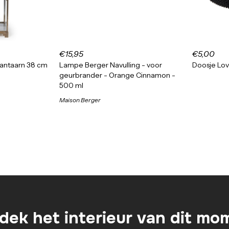
€15,95
€5,00
lantaarn 38 cm
Lampe Berger Navulling - voor
Doosje Lov
geurbrander - Orange Cinnamon -
500 ml
Maison Berger
dek het interieur van dit mo