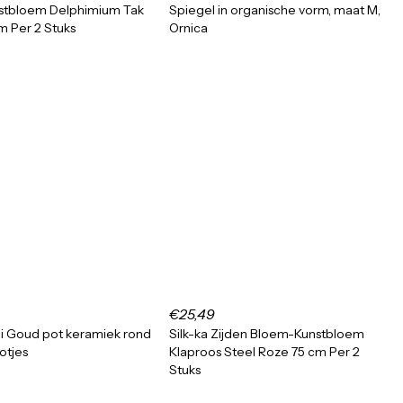
nstbloem Delphimium Tak
Spiegel in organische vorm, maat M,
m Per 2 Stuks
Ornica
€25,49
i Goud pot keramiek rond
Silk-ka Zijden Bloem-Kunstbloem
otjes
Klaproos Steel Roze 75 cm Per 2
Stuks