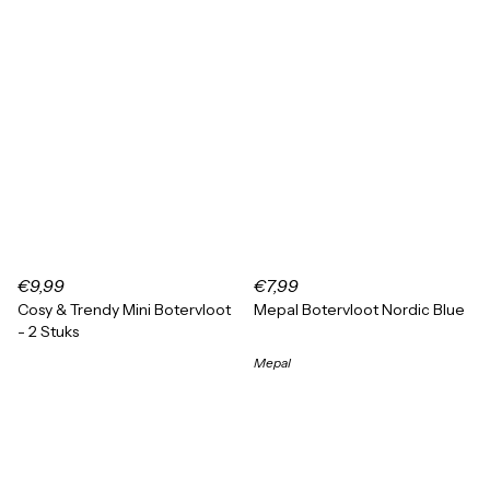
€9,99
€7,99
Cosy & Trendy Mini Botervloot
Mepal Botervloot Nordic Blue
- 2 Stuks
Mepal