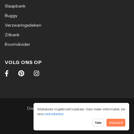
Slaapbank
Buggy
Verzwaringsdeken
Zitbank
Roomdivider
VOLG ONS OP
Disclaimer
|
Algemene voorwaarden
|
Makeover.nl gebruikt cookies. Voor meer informatie, zie
ons
cookiebeleid
Privacy & cookiebeleid
.
2026
-
Makeover.nl BV
Nee
Akkoord