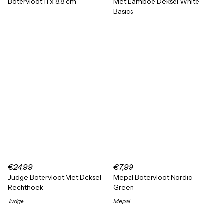
Botervloot 11 x 8.8 cm
Met Bamboe Deksel White
Basics
€24,99
€7,99
Judge Botervloot Met Deksel
Mepal Botervloot Nordic
Rechthoek
Green
Judge
Mepal