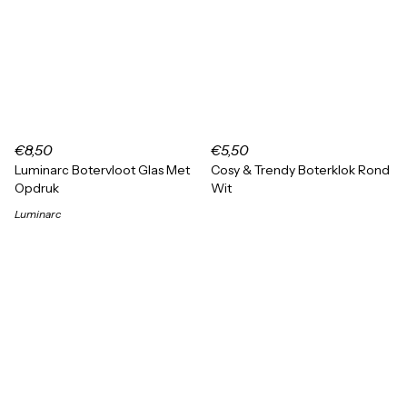
€8,50
€5,50
Luminarc Botervloot Glas Met
Cosy & Trendy Boterklok Rond
Opdruk
Wit
Luminarc