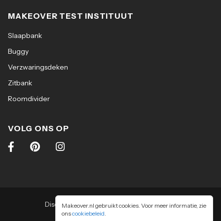
MAKEOVER TEST INSTITUUT
Slaapbank
Buggy
Verzwaringsdeken
Zitbank
Roomdivider
VOLG ONS OP
Disclaimer
|
Algemene voorwaarden
|
Makeover.nl gebruikt cookies. Voor meer informatie, zie
ons
cookiebeleid
Privacy & cookiebeleid
.