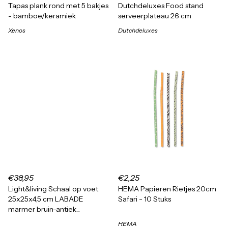
Tapas plank rond met 5 bakjes
Dutchdeluxes Food stand
- bamboe/keramiek
serveerplateau 26 cm
Xenos
Dutchdeluxes
€38,95
€2,25
Light&living Schaal op voet
HEMA Papieren Rietjes 20cm
25x25x4,5 cm LABADE
Safari - 10 Stuks
marmer bruin-antiek...
HEMA