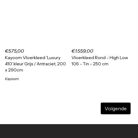
€575,00
€1.559,00
Kayoom Vloerkleed 'Luxury
Vloerkleed Rond - High Low
410' kleur Grijs / Antraciet, 200
106 - Tin - 250 cm
x 290cm
Kayoom
Volgende