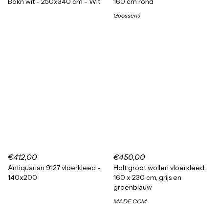
Bokn wit - 250x340 cm - Wit
160 cm rond
Goossens
€412,00
€450,00
Antiquarian 9127 vloerkleed -
Holt groot wollen vloerkleed,
140x200
160 x 230 cm, grijs en
groenblauw
MADE.COM