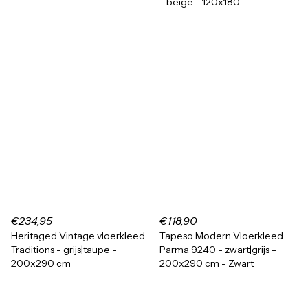
- beige - 120x180
€234,95
€118,90
Heritaged Vintage vloerkleed
Tapeso Modern Vloerkleed
Traditions - grijs|taupe -
Parma 9240 - zwart|grijs -
200x290 cm
200x290 cm - Zwart