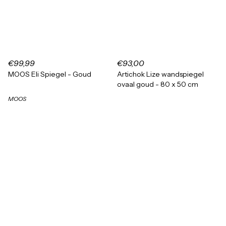
€99,99
€93,00
MOOS Eli Spiegel - Goud
Artichok Lize wandspiegel
ovaal goud - 80 x 50 cm
MOOS