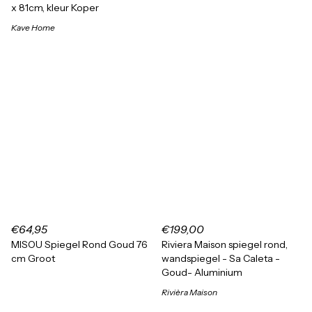
x 81cm, kleur Koper
Kave Home
€64,95
€199,00
MISOU Spiegel Rond Goud 76
Riviera Maison spiegel rond,
cm Groot
wandspiegel - Sa Caleta -
Goud- Aluminium
Rivièra Maison