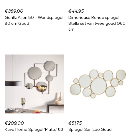
€389,00
€44,95
Gorillz Alien 80 - Wandspiegel
Dimehouse Ronde spiegel
80 cm Goud
Stella set van twee goud Ø60
cm
€209,00
€51,75
Kave Home Spiegel 'Platte' 83
Spiegel San Leo Goud