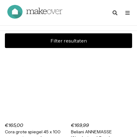
Filter resultaten
€165,00
€169,99
Cora grote spiegel 45 x 100
Beliani ANNEMASSE