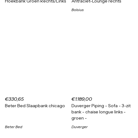
Hoekbank Groen Rechts/Links
Antraciet-Lounge rechts
Bolsius
€330,65
€1.189,00
Beter Bed Slaapbank chicago
Duverger Piping - Sofa - 3-zit
bank - chaise longue links -
groen -
Beter Bed
Duverger