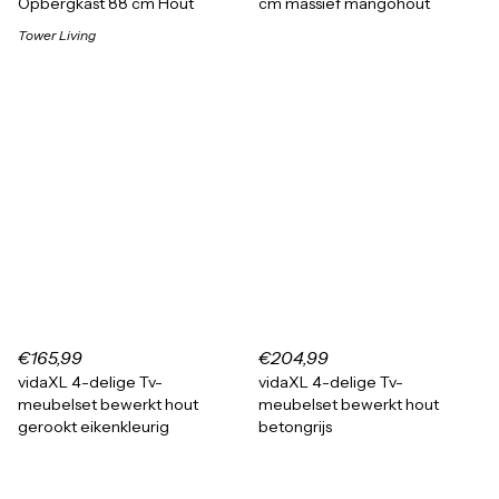
Opbergkast 88 cm Hout
cm massief mangohout
Tower Living
€165,99
€204,99
vidaXL 4-delige Tv-
vidaXL 4-delige Tv-
meubelset bewerkt hout
meubelset bewerkt hout
gerookt eikenkleurig
betongrijs