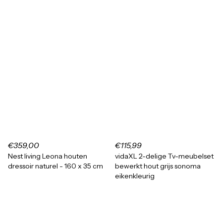
€359,00
€115,99
Nest living Leona houten
vidaXL 2-delige Tv-meubelset
dressoir naturel - 160 x 35 cm
bewerkt hout grijs sonoma
eikenkleurig