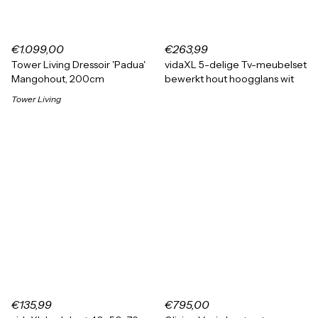
€1.099,00
€263,99
Tower Living Dressoir 'Padua'
vidaXL 5-delige Tv-meubelset
Mangohout, 200cm
bewerkt hout hoogglans wit
Tower Living
€135,99
€795,00