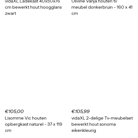
vidaXL Ladekast 40x50x76
Olivine Vanja houten tv
cm bewerkt hout hoogglans
meubel donkerbruin - 160 x 41
zwart
cm
€105,00
€105,99
Lisomme Vic houten
vidaXL 2-delige Tv-meubelset
opbergkast naturel - 37 x 119
bewerkt hout sonoma
cm
eikenkleurig