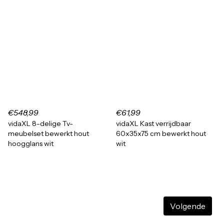
€548,99
€61,99
vidaXL 8-delige Tv-
vidaXL Kast verrijdbaar
meubelset bewerkt hout
60x35x75 cm bewerkt hout
hoogglans wit
wit
Volgende