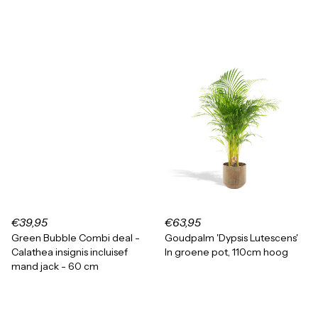
€39,95
€63,95
Green Bubble Combi deal -
Goudpalm 'Dypsis Lutescens'
Calathea insignis incluisef
In groene pot, 110cm hoog
mand jack - 60 cm