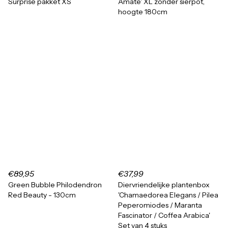
Surprise pakket XS
Amate' XL zonder sierpot,
hoogte 180cm
€89,95
€37,99
Green Bubble Philodendron
Diervriendelijke plantenbox
Red Beauty - 130cm
'Chamaedorea Elegans / Pilea
Peperomiodes / Maranta
Fascinator / Coffea Arabica'
Set van 4 stuks