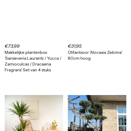
€73,99
€31,95
Makkelijke plantenbox
Olifantsoor 'Alocasia Zebrina'
'Sanseveria Laurantii / Yucca /
80cm hoog
Zamioculcas / Dracaena
Fragrans' Set van 4 stuks