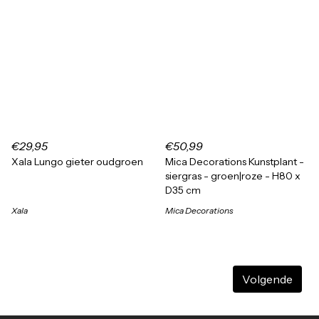
€29,95
€50,99
Xala Lungo gieter oudgroen
Mica Decorations Kunstplant -
siergras - groen|roze - H80 x
D35 cm
Xala
Mica Decorations
Volgende