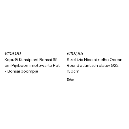
€119,00
€107,95
Kopu® Kunstplant Bonsai 65
Strelitzia Nicolai + elho Ocean
cm Pijnboom met zwarte Pot
Round atlantisch blauw Ø22 -
- Bonsai boompje
130cm
Elho