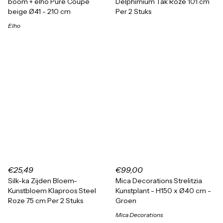
boom + elho Pure Coupe
Delphimium Tak Roze 101 cm
beige Ø41 - 210 cm
Per 2 Stuks
Elho
€25,49
€99,00
Silk-ka Zijden Bloem-
Mica Decorations Strelitzia
Kunstbloem Klaproos Steel
Kunstplant - H150 x Ø40 cm -
Roze 75 cm Per 2 Stuks
Groen
Mica Decorations