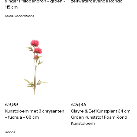
slinger Philodendron - groen -
zelfwatergevende Rondo
115 cm
Mica Decorations
€4,99
€28,45
Kunstbloem met 3 chrysanten
Clayre & Eef Kunstplant 34 cm
- fuchsia - 68 cm
Groen Kunststof Foam Rond
Kunstbloem
Xenos