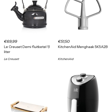
€69,99
€51,50
Le Creuset Demi fluitketel 1,1
KitchenAid Menghaak 5K5A2B
liter
Le Creuset
KitchenAid