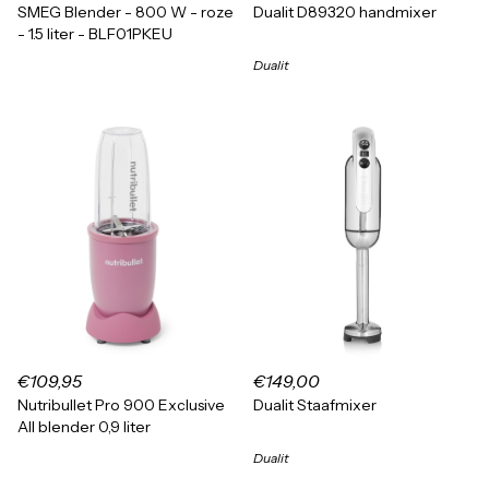
SMEG Blender - 800 W - roze
Dualit D89320 handmixer
- 1.5 liter - BLF01PKEU
Dualit
€109,95
€149,00
Nutribullet Pro 900 Exclusive
Dualit Staafmixer
All blender 0,9 liter
Dualit