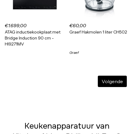
€1.699,00
€60,00
ATAG inductiekookplaat met
Graef Hakmolen 1 liter CH502
Bridge Induction 90 cm -
HI9271MV
Graef
Volgende
Keukenapparatuur van