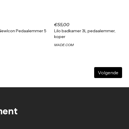
€55,00
 NewIcon Pedaalemmer 5
Lilo badkamer 3L pedaalemmer,
koper
MADE.COM
Volgende
ment