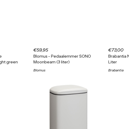
€59,95
€73,00
e
Blomus - Pedaalemmer SONO
Brabantia
ght green
Moonbeam (3 liter)
Liter
Blomus
Brabantia