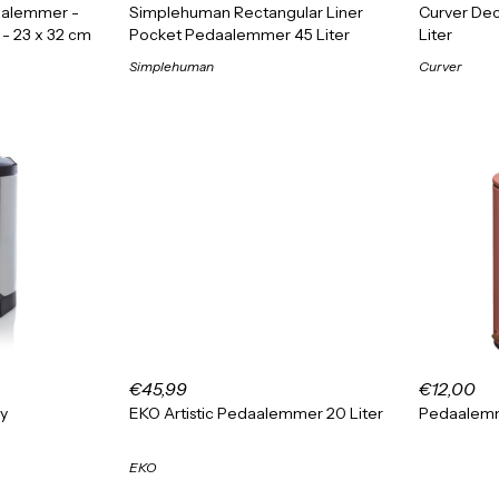
aalemmer -
Simplehuman Rectangular Liner
Curver De
r - 23 x 32 cm
Pocket Pedaalemmer 45 Liter
Liter
Simplehuman
Curver
€45,99
€12,00
y
EKO Artistic Pedaalemmer 20 Liter
Pedaalemm
EKO