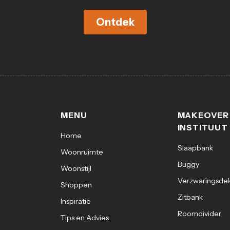
Ontdek
MENU
MAKEOVER
INSTITUUT
Home
Slaapbank
Woonruimte
Buggy
Woonstijl
Verzwaringsde
Shoppen
Zitbank
Inspiratie
Roomdivider
Tips en Advies