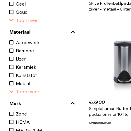
5Five Prullenbak|ped
Geel
zilver - metaal - 6 lite
Goud
Toon meer
Materiaal
Aardewerk
Bamboe
IJzer
Keramiek
Kunststof
Metaal
Toon meer
€69,00
Merk
Simplehuman Butterfl
Zone
pedaalemmer 10 liter
HEMA
Simplehuman
MADE.COM