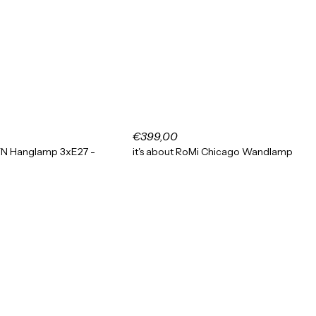
€399,00
YN Hanglamp 3xE27 -
it's about RoMi Chicago Wandlamp