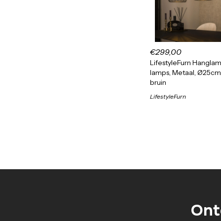
€299,00
LifestyleFurn Hanglamp
lamps, Metaal, Ø25cm,
bruin
LifestyleFurn
Ont