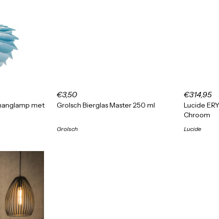
€3,50
€314,95
 hanglamp met
Grolsch Bierglas Master 250 ml
Lucide ER
Chroom
Grolsch
Lucide