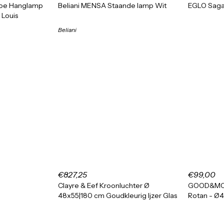
boe Hanglamp
Beliani MENSA Staande lamp Wit
EGLO Saga
Louis
Beliani
€827,25
€99,00
Clayre & Eef Kroonluchter Ø
GOOD&MOJ
48x55|180 cm Goudkleurig Ijzer Glas
Rotan - Ø