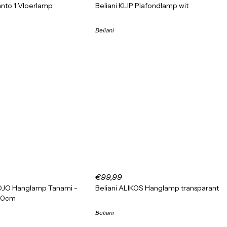
nto 1 Vloerlamp
Beliani KLIP Plafondlamp wit
Beliani
€99,99
O Hanglamp Tanami -
Beliani ALIKOS Hanglamp transparant
40cm
Beliani