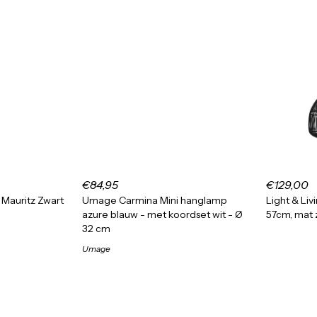
€84,95
€129,00
Mauritz Zwart
Umage Carmina Mini hanglamp
Light & Li
azure blauw - met koordset wit - Ø
57cm, mat 
32 cm
Umage