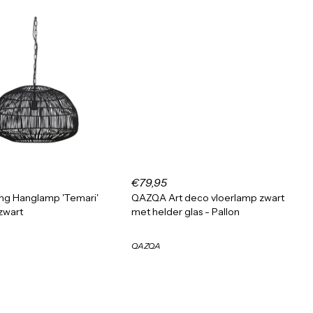
€79,95
ving Hanglamp 'Temari'
QAZQA Art deco vloerlamp zwart
zwart
met helder glas - Pallon
QAZQA