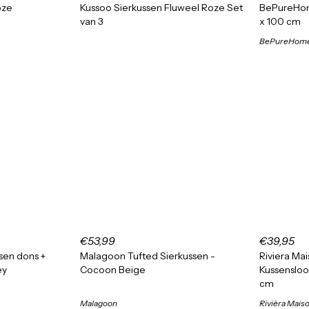
oze
Kussoo Sierkussen Fluweel Roze Set
BePureHom
van 3
x 100 cm
BePureHom
€53,99
€39,95
sen dons +
Malagoon Tufted Sierkussen -
Riviera Ma
ey
Cocoon Beige
Kussensloo
cm
Malagoon
Rivièra Mais