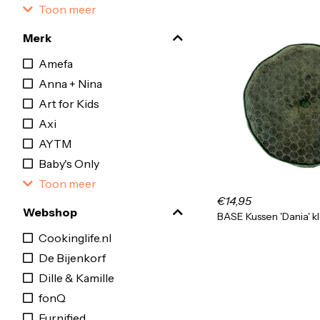
Toon meer
Merk
Amefa
Anna + Nina
Art for Kids
Axi
AYTM
Baby's Only
Toon meer
€14,95
Webshop
BASE Kussen 'Dania' k
Cookinglife.nl
De Bijenkorf
Dille & Kamille
fonQ
Furnified