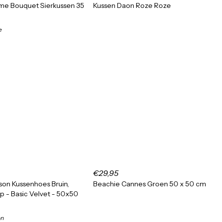
e Bouquet Sierkussen 35
Kussen Daon Roze Roze
e
€29,95
ison Kussenhoes Bruin,
Beachie Cannes Groen 50 x 50 cm
p - Basic Velvet - 50x50
on