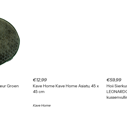
€12,99
€59,99
leur Groen
Kave Home Kave Home Asiatu, 45 x
Hoii Sierku
45 cm
LEONARDO -
kussenvulli
Kave Home