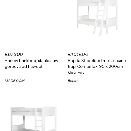
€675,00
€1.019,00
Harlow bankbed, staalblauw
Bopita Stapelbed met schuine
gerecycled fluweel
trap 'Combiflex' 90 x 200cm,
kleur wit
MADE.COM
Bopita