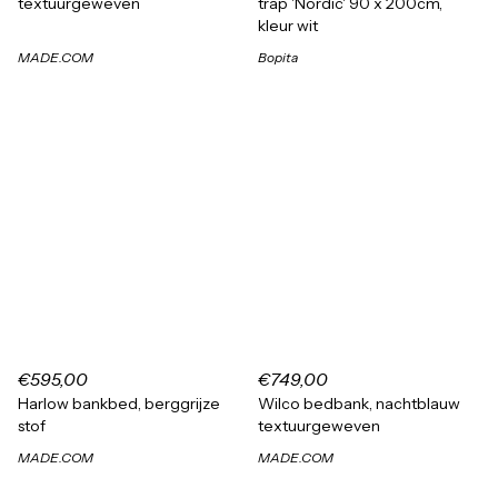
textuurgeweven
trap 'Nordic' 90 x 200cm,
kleur wit
MADE.COM
Bopita
€595,00
€749,00
Harlow bankbed, berggrijze
Wilco bedbank, nachtblauw
stof
textuurgeweven
MADE.COM
MADE.COM