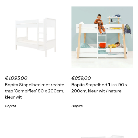
€1.095,00
€859,00
Bopita Stapelbed met rechte
Bopita Stapelbed 'Lisa' 90 x
trap 'Combiflex' 90 x 200cm,
200cm, kleur wit / naturel
kleur wit
Bopita
Bopita