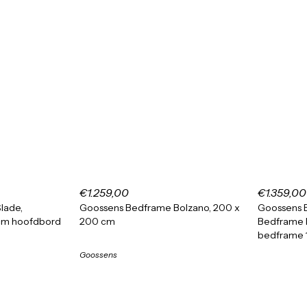
€1.259,00
€1.359,00
lade,
Goossens Bedframe Bolzano, 200 x
Goossens E
cm hoofdbord
200 cm
Bedframe 
bedframe 
Goossens