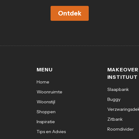
Ontdek
MENU
MAKEOVER
INSTITUUT
Home
Slaapbank
Woonruimte
Buggy
Woonstijl
Verzwaringsde
Shoppen
Zitbank
Inspiratie
Roomdivider
Tips en Advies