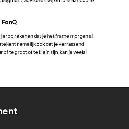
 segment, adviseren wij om ons aanbod te
n FonQ
ij erop rekenen dat je het frame morgen al
 betekent namelijk ook dat je verrassend
te groot of te klein zijn, kan je veelal
ment