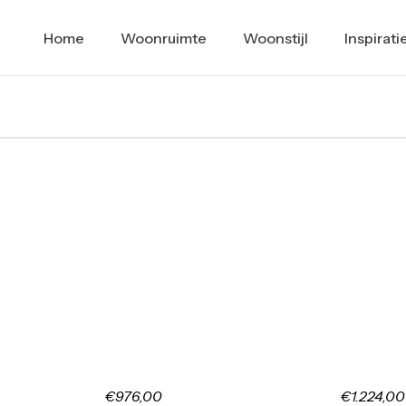
Home
Woonruimte
Woonstijl
Inspirati
€976,00
€1.224,00