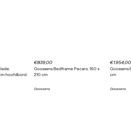
€839,00
€1.954,00
lade,
Goossens Bedframe Pecaro, 160 x
Goossens B
 cm hoofdbord
210 cm
cm
Goossens
Goossens