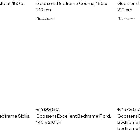
tent, 180 x
Goossens Bedframe Cosimo, 160 x
Goossens B
210 cm
210 cm
Goossens
Goossens
€1.899,00
€1.479,00
dframe Sicilia,
Goossens Excellent Bedframe Fjord,
Goossens E
140 x 210 cm
Bedframe 
bedframe 