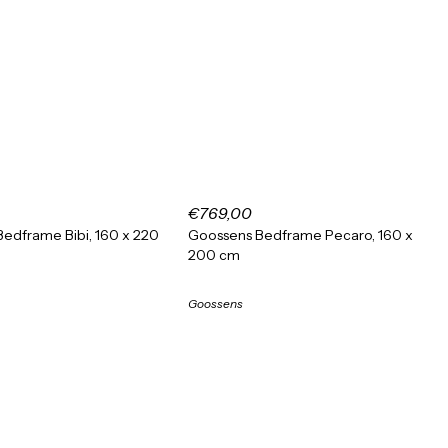
€769,00
edframe Bibi, 160 x 220
Goossens Bedframe Pecaro, 160 x
200 cm
Goossens