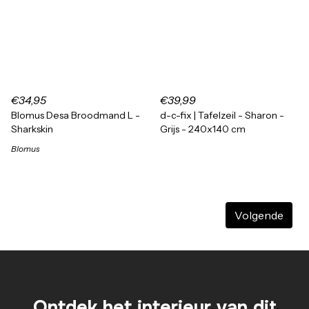
€34,95
€39,99
Blomus Desa Broodmand L -
d-c-fix | Tafelzeil - Sharon -
Sharkskin
Grijs - 240x140 cm
Blomus
Volgende
Ontdek het interieur van dit