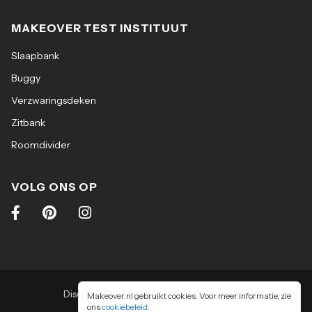
MAKEOVER TEST INSTITUUT
Slaapbank
Buggy
Verzwaringsdeken
Zitbank
Roomdivider
VOLG ONS OP
Disclaimer
|
Algemene voorwaarden
|
Makeover.nl gebruikt cookies. Voor meer informatie, zie
ons
cookiebeleid
Privacy & cookiebeleid
.