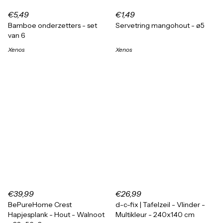
€5,49
€1,49
Bamboe onderzetters - set
Servetring mangohout - ø5
van 6
Xenos
Xenos
€39,99
€26,99
BePureHome Crest
d-c-fix | Tafelzeil - Vlinder -
Hapjesplank - Hout - Walnoot
Multikleur - 240x140 cm