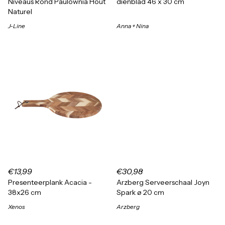
Niveaus Rond Paulownia Hout
dienblad 46 x 30 cm
Naturel
J-Line
Anna + Nina
€13,99
€30,98
Presenteerplank Acacia -
Arzberg Serveerschaal Joyn
38x26 cm
Spark ø 20 cm
Xenos
Arzberg