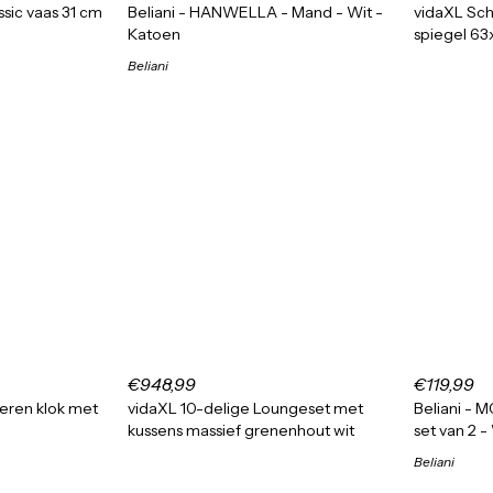
sic vaas 31 cm
Beliani - HANWELLA - Mand - Wit -
vidaXL Sch
Katoen
spiegel 63
Beliani
€948,99
€119,99
ren klok met
vidaXL 10-delige Loungeset met
Beliani - 
kussens massief grenenhout wit
set van 2 -
Beliani