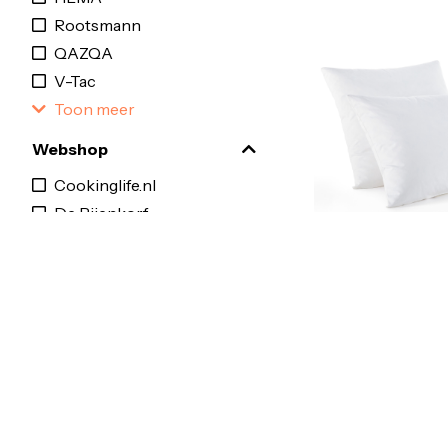
Rootsmann
QAZQA
V-Tac
Toon meer
Webshop
Cookinglife.nl
De Bijenkorf
Marmeren tafels
€49,99
Kwantum
Zacht kussen 15% don
Goossens
Lamp en Licht
Toon meer