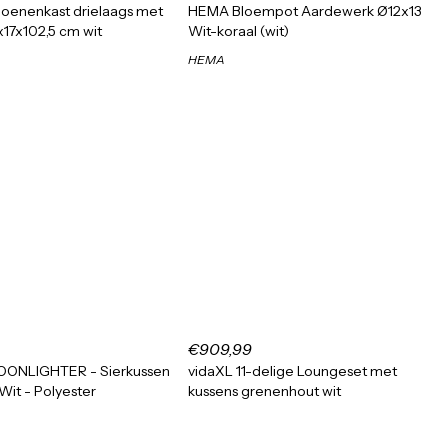
oenenkast drielaags met
HEMA Bloempot Aardewerk Ø12x13
x17x102,5 cm wit
Wit-koraal (wit)
HEMA
€909,99
MOONLIGHTER - Sierkussen
vidaXL 11-delige Loungeset met
 Wit - Polyester
kussens grenenhout wit