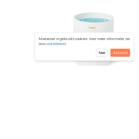
Makeover.nl gebruikt cookies. Voor meer informatie, zie
ons
cookiebeleid
.
Nee
Akkoord
€129,50
ndklok Square Wit
Onno Cloud M geurkaars