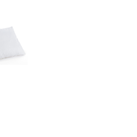
€749,00
€19,95
s
Meubella Kledingkast Kassidy - Wit -
Kolony Wa
224 cm - Met spiegel