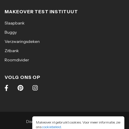
MAKEOVER TEST INSTITUUT
Slaapbank
Buggy
Verzwaringsdeken
Zitbank
Roomdivider
VOLG ONS OP
Disclaimer
|
Algemene voorwaarden
|
Makeover.nl gebruikt cookies. Voor meer informatie, zie
ons
cookiebeleid
Privacy & cookiebeleid
.