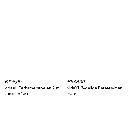
€108,99
€548,99
vidaXL Eetkamerstoelen 2 st
vidaXL 7-delige Barset wit en
kunststof wit
zwart