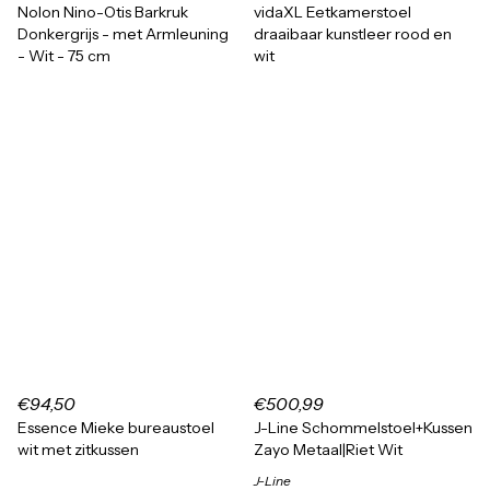
Nolon Nino-Otis Barkruk
vidaXL Eetkamerstoel
Donkergrijs - met Armleuning
draaibaar kunstleer rood en
- Wit - 75 cm
wit
€94,50
€500,99
Essence Mieke bureaustoel
J-Line Schommelstoel+Kussen
wit met zitkussen
Zayo Metaal|Riet Wit
J-Line