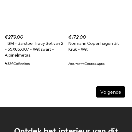
€279,00
€172,00
HSM - Barstoel Tracy Set van 2
Normann Copenhagen Bit
- 55X65X107 - Wit|zwart -
Kruk - Wit
Alpine|metaal
HSM Collection
Normann Copenhagen
Volgende
Ontdek het interieur van dit