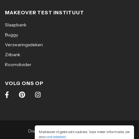
MAKEOVER TEST INSTITUUT
Slaapbank
Buggy
Verzwaringsdeken
Zitbank
Roomdivider
VOLG ONS OP
Disclaimer
|
Algemene voorwaarden
|
Makeover.nl gebruikt cookies. Voor meer informatie, zie
ons
cookiebeleid
Privacy & cookiebeleid
.