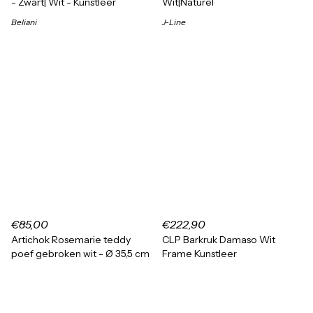
- Zwart| Wit - Kunstleer
Wit|Naturel
Beliani
J-Line
€85,00
€222,90
Artichok Rosemarie teddy
CLP Barkruk Damaso Wit
poef gebroken wit - Ø 35,5 cm
Frame Kunstleer