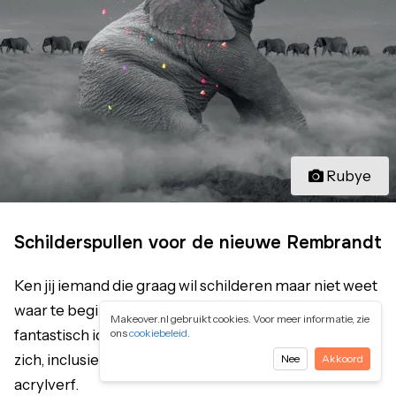
Rubye
Schilderspullen voor de nieuwe Rembrandt
Ken jij iemand die graag wil schilderen maar niet weet
waar te beginnen, dan is
schilderen op nummer
een
Makeover.nl gebruikt cookies. Voor meer informatie, zie
ons
cookiebeleid
.
fantastisch idee. Dit cadeau is een verwenpakket op
zich, inclusief alles wat je nodig hebt zoals kwastjes en
Nee
Akkoord
acrylverf.