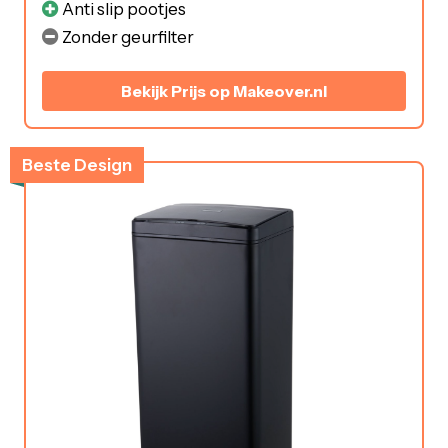
Anti slip pootjes
Zonder geurfilter
Bekijk Prijs op Makeover.nl
Beste Design