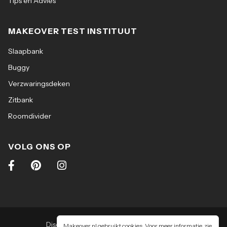
Tips en Advies
MAKEOVER TEST INSTITUUT
Slaapbank
Buggy
Verzwaringsdeken
Zitbank
Roomdivider
VOLG ONS OP
Disclaimer
|
Algemene voorwaarden
|
Makeover.nl gebruikt cookies. Voor meer informatie, zie