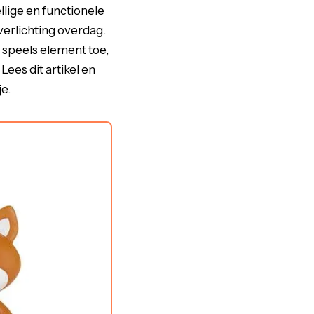
lige en functionele
verlichting overdag.
speels element toe,
ees dit artikel en
e.