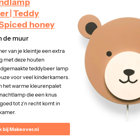
andlamp
r | Teddy
 Spiced honey
n de muur
r van je kleintje een extra
ing met deze houten
ndgemaakte teddybeer lamp
keuze voor veel kinderkamers.
an het warme kleurenpalet
nachtlamp die een knus
goed tot z’n recht komt in
rkamer.
k bij Makeover.nl