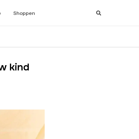
e
Shoppen
w kind