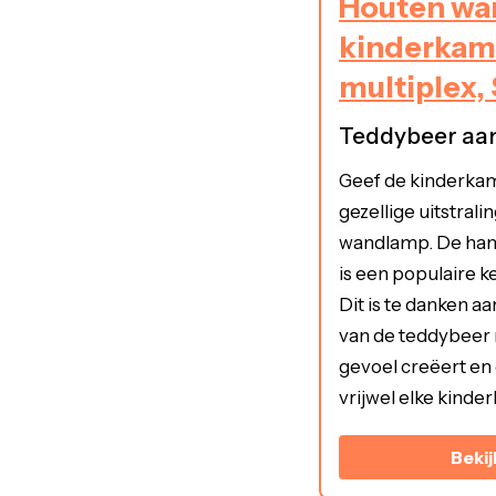
Houten w
kinderkame
multiplex,
Teddybeer aa
Geef de kinderkame
gezellige uitstral
wandlamp. De ha
is een populaire 
Dit is te danken a
van de teddybeer 
gevoel creëert en 
vrijwel elke kinde
Bekij