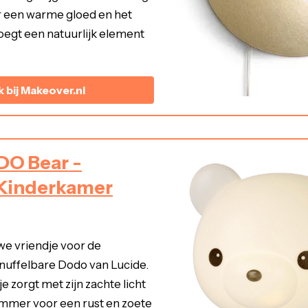
 een warme gloed en het
egt een natuurlijk element
k bij Makeover.nl
DO Bear -
 Kinderkamer
e vriendje voor de
nuffelbare Dodo van Lucide.
e zorgt met zijn zachte licht
mmer voor een rust en zoete