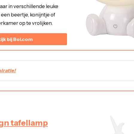
ar in verschillende leuke
een beertje, konijntje of
rkamer op te vrolijken.
ijk bij Bol.com
iratie!
gn tafellamp