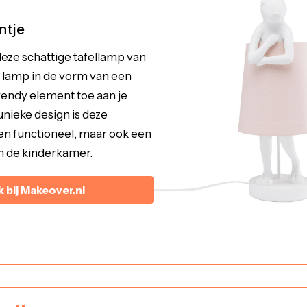
ntje
eze schattige tafellamp van
 lamp in de vorm van een
rendy element toe aan je
 unieke design is deze
een functioneel, maar ook een
in de kinderkamer.
k bij Makeover.nl