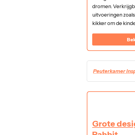
dromen. Verkrijgba
uitvoeringen zoals 
kikker om de kinde
Bek
Peuterkamer insp
Grote desi
Rabbit